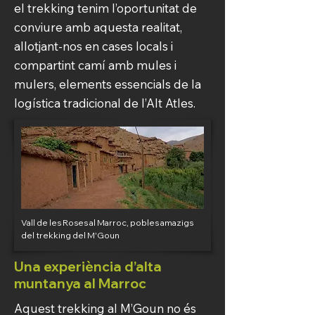
el trekking tenim l’oportunitat de
conviure amb aquesta realitat,
allotjant-nos en cases locals i
compartint camí amb mules i
mulers, elements essencials de la
logística tradicional de l’Alt Atles.
Vall de les Roses al Marroc, pobles amazigs
del trekking del M'Goun
Una experiència d’alta
muntanya al Marroc
Aquest trekking al M’Goun no és