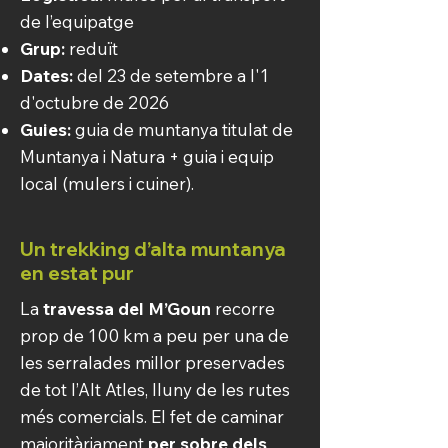
de l’equipatge
Grup:
reduït
Dates:
del 23 de setembre a l'1
d'octubre de 2026
Guies:
guia de muntanya titulat de
Muntanya i Natura + guia i equip
local (mulers i cuiner).
Un trekking d’alta muntanya
en estat pur
La
travessa del M’Goun
recorre
prop de 100 km a peu per una de
les serralades millor preservades
de tot l’Alt Atles, lluny de les rutes
més comercials. El fet de caminar
majoritàriament
per sobre dels