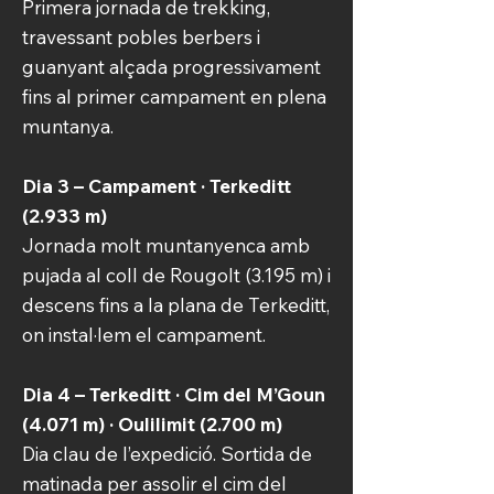
Primera jornada de trekking,
travessant pobles berbers i
guanyant alçada progressivament
fins al primer campament en plena
muntanya.
Dia 3 – Campament · Terkeditt
(2.933 m)
Jornada molt muntanyenca amb
pujada al coll de Rougolt (3.195 m) i
descens fins a la plana de Terkeditt,
on instal·lem el campament.
Dia 4 – Terkeditt · Cim del M’Goun
(4.071 m) · Oulilimit (2.700 m)
Dia clau de l’expedició. Sortida de
matinada per assolir el cim del