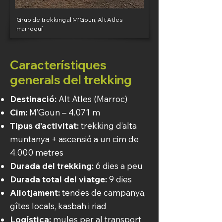
Grup de trekking al M'Goun, Alt Atles
marroquí
Característiques
generals del trekking
Destinació:
Alt Atles (Marroc)
Cim:
M’Goun – 4.071 m
Tipus d’activitat:
trekking d’alta
muntanya + ascensió a un cim de
4.000 metres
Durada del trekking:
6 dies a peu
Durada total del viatge:
9 dies
Allotjament:
tendes de campanya,
gîtes locals, kasbah i riad
Logística:
mules per al transport