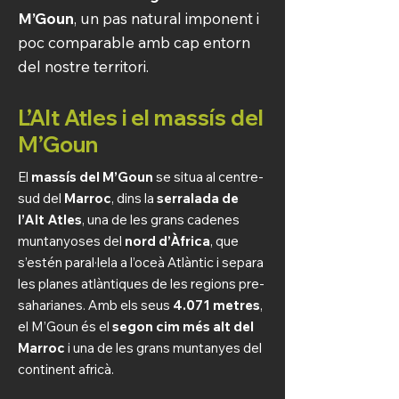
M’Goun
, un pas natural imponent i
poc comparable amb cap entorn
del nostre territori.
L’Alt Atles i el massís del
M’Goun
El
massís del M’Goun
se situa al centre-
sud del
Marroc
, dins la
serralada de
l’Alt Atles
, una de les grans cadenes
muntanyoses del
nord d’Àfrica
, que
s’estén paral·lela a l’oceà Atlàntic i separa
les planes atlàntiques de les regions pre-
saharianes. Amb els seus
4.071 metres
,
el M’Goun és el
segon cim més alt del
Marroc
i una de les grans muntanyes del
continent africà.