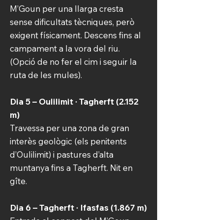
M’Goun per una llarga cresta
sense dificultats tècniques, però
exigent físicament. Descens fins al
campament a la vora del riu.
(Opció de no fer el cim i seguir la
ruta de les mules).
Dia 5 – Oulilimit · Tagherft (2.152
m)
Travessa per una zona de gran
interès geològic (els penitents
d’Oulilimit) i pastures d’alta
muntanya fins a Tagherft. Nit en
gîte.
Dia 6 – Tagherft · Ifasfas (1.867 m)