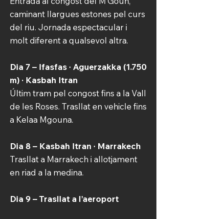
Entrada al congost del M’Goun,
caminant llargues estones pel curs
del riu. Jornada espectacular i
molt diferent a qualsevol altra.
Dia 7 – Ifasfas · Aguerzakka (1.750
m) · Kasbah Itran
Últim tram pel congost fins a la Vall
de les Roses. Trasllat en vehicle fins
a Kelaa Mgouna.
Dia 8 – Kasbah Itran · Marrakech
Trasllat a Marrakech i allotjament
en riad a la medina.
Dia 9 – Trasllat a l’aeroport