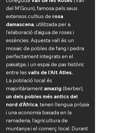
coneguda
Vall de les Roses
(Vall
del M’Goun), famosa pels seus
extensos cultius de
rosa
damascena
, utilitzada per a
l’elaboració d’aigua de roses i
essències. Aquesta vall és un
mosaic de pobles de fang i pedra
perfectament integrats en el
paisatge, i un espai de pas històric
entre les
valls de l’Alt Atles.
La població local és
majoritàriament
amazig
(berber),
un dels pobles més antics del
nord d’Àfrica
, tenen llengua pròpia
i una economia basada en la
ramaderia, l’agricultura de
muntanya i el comerç local. Durant