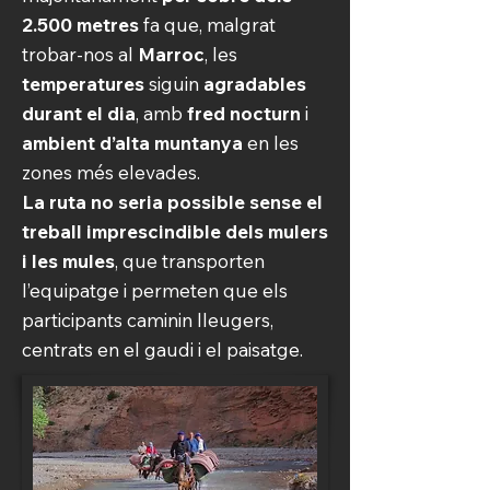
2.500 metres
fa que, malgrat
trobar-nos al
Marroc
, les
temperatures
siguin
agradables
durant el dia
, amb
fred nocturn
i
ambient d’alta muntanya
en les
zones més elevades.
La ruta no seria possible sense el
treball imprescindible dels mulers
i les mules
, que transporten
l’equipatge i permeten que els
participants caminin lleugers,
centrats en el gaudi i el paisatge.