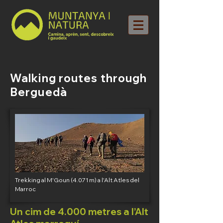
Walking routes through
Berguedà
Trekking al M'Goun (4.071 m) a l'Alt Atles del
Marroc
Un cim de 4.000 metres a l’Alt