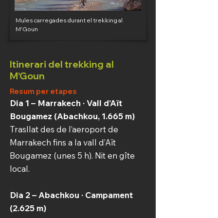
Mules carregades durant el trekking al
M'Goun
Itinerari del trekking al
M’Goun
Resum per etapes
Dia 1 – Marrakech · Vall d’Aït
Bougamez (Abachkou, 1.665 m)
Trasllat des de l’aeroport de
Marrakech fins a la vall d’Aït
Bougamez (unes 5 h). Nit en gîte
local.
Dia 2 – Abachkou · Campament
(2.625 m)