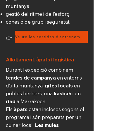
muntanya
gestió del ritme i de l’esforç
cohesió de grup i seguretat
👉
Veure les sortides d'entrenament
Allotjament, àpats i logística
Durant l’expedició combinem
tendes de campanya
en entorns
d’alta muntanya,
gîtes locals
en
pobles berbers, una
kasbah
i un
riad
a Marrakech.
Els
àpats
estan inclosos segons el
programa i són preparats per un
cuiner local.
Les mules