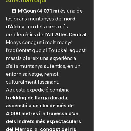
Atles marroquí
El M’Goun (4.071 m)
és una de
les grans muntanyes del
nord
d’Àfrica
i un dels cims més
emblemàtics de
l’Alt Atles Central
.
Menys conegut i molt menys
freqüentat que el Toubkal, aquest
massís ofereix una experiència
d’alta muntanya autèntica, en un
entorn salvatge, remot i
culturalment fascinant.
Aquesta expedició combina
trekking de llarga durada
,
ascensió a un cim de més de
4.000 metres
i la
travessa d’un
dels indrets més espectaculars
del Marroc
: el
congost del riu