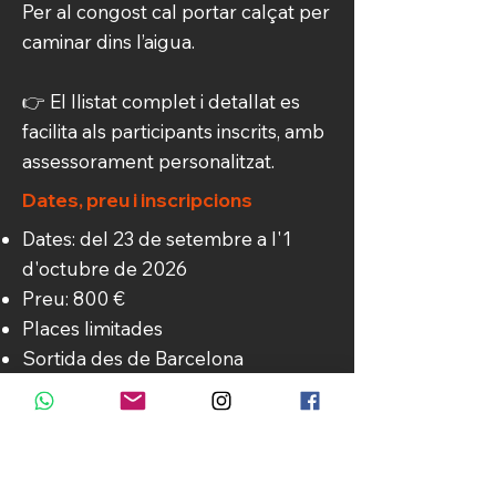
Per al congost cal portar calçat per
caminar dins l’aigua.
👉 El llistat complet i detallat es
facilita als participants inscrits, amb
assessorament personalitzat.
Dates, preu i inscripcions
Dates: del 23 de setembre a l'1
d'octubre de 2026
Preu: 800 €
Places limitades
Sortida des de Barcelona
Data màxima per fer la inscripció: 1
de març
La reserva es formalitza amb un