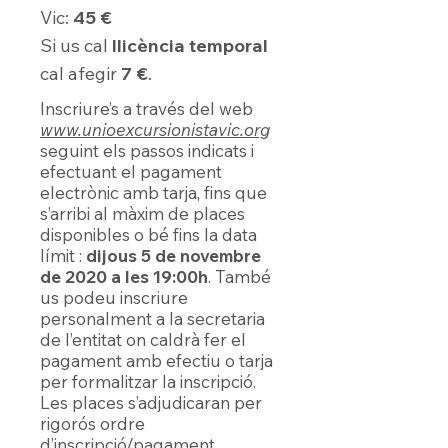
Vic:
45 €
Si us cal
llicència temporal
cal afegir
7 €
.
Inscriure’s a través del web
www.unioexcursionistavic.org
seguint els passos indicats i
efectuant el pagament
electrònic amb tarja, fins que
s’arribi al màxim de places
disponibles o bé fins la data
límit :
dijous 5 de novembre
de 2020 a les 19:00h
. També
us podeu inscriure
personalment a la secretaria
de l’entitat on caldrà fer el
pagament amb efectiu o tarja
per formalitzar la inscripció.
Les places s’adjudicaran per
rigorós ordre
d’inscripció/pagament.