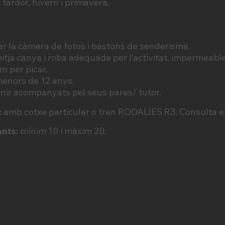
:
tardor, hivern i primavera.
r la càmera de fotos i bastons de senderisme.
itja canya i roba adequada per l’activitat, impermeable,
om per picar.
menors de 12 anys.
nir acompanyats pel seus pares/ tutor.
:
amb cotxe particular o tren RODALIES R3. Consulta e
nts:
mínim 10 i màxim 20.