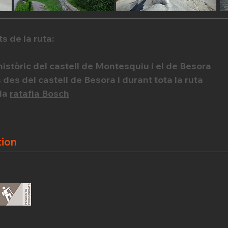
s de la ruta:
històric del castell de Montesquiu i el de Besora
 des del castell de Besora i durant tota la ruta
da
ratafia Bosch
tion