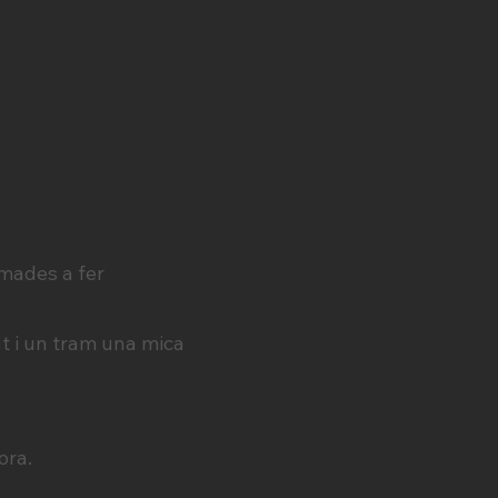
mades a fer
t i un tram una mica
ora.