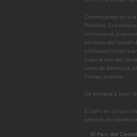
Començarem la ruta a
Rodalies. Ens dirigir
continuació, pujarem 
envistes del castell 
enfilarem l’últim tr
pujar al cim del cast
serra de Bellmunt, el
Pirineu oriental.
De tornada a Sant Qu
El camí en conjunt és
amants del senderism
El Parc del Castel