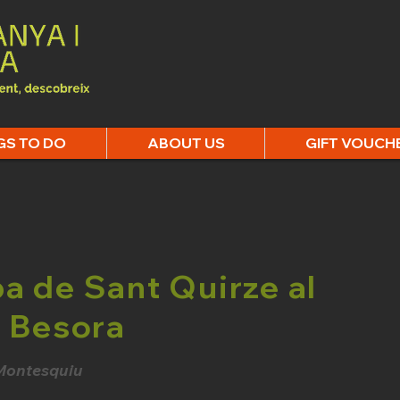
GS TO DO
ABOUT US
GIFT VOUCH
a de Sant Quirze al
e Besora
 Montesquiu