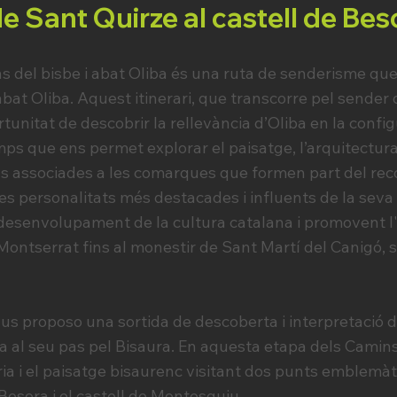
 Sant Quirze al castell de Bes
del bisbe i abat Oliba és una ruta de senderisme que t
 abat Oliba. Aquest itinerari, que transcorre pel sende
ortunitat de descobrir la rellevància d’Oliba en la conf
emps que ens permet explorar el paisatge, l’arquitectura
ons associades a les comarques que formen part del rec
les personalitats més destacades i influents de la seva
 desenvolupament de la cultura catalana i promovent l'
Montserrat fins al monestir de Sant Martí del Canigó, s
 proposo una sortida de descoberta i interpretació d
ba al seu pas pel Bisaura. En aquesta etapa dels Camins
ria i el paisatge bisaurenc visitant dos punts emblemàt
 Besora i el castell de Montesquiu.