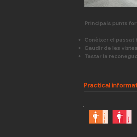
Principals punts fort
Conèixer el passat 
Gaudir de les vistes
Tastar la reconegu
Practical informa