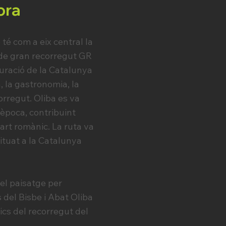
ora
é com a eix central la
r de gran recorregut GR
iguració de la Catalunya
, la gastronomia, la
orregut. Oliba es va
 època, contribuint
art romànic. La ruta va
ituat a la Catalunya
el paisatge per
 del Bisbe i Abat Oliba
ics del recorregut del