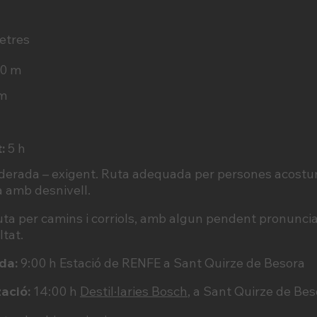
etres
30 m
m
:
5 h
erada – exigent. Ruta adequada per persones acostu
 amb desnivell.
uta per camins i corriols, amb algun pendent pronuncia
ltat.
da:
9:00 h Estació de RENFE a Sant Quirze de Besora
zació:
14:00 h
Destil·laries Bosch
, a Sant Quirze de Bes