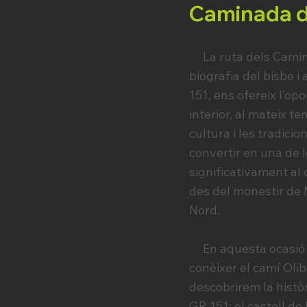
Caminada de
La ruta dels Camins 
biografia del bisbe i
151, ens ofereix l’op
interior, al mateix t
cultura i les tradici
convertir en una de 
significativament al
des del monestir de 
Nord.
En aquesta ocasió us
conèixer el camí Oli
descobrirem la histò
GR 151: el castell de