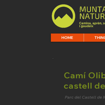
HOME
THIN
Camí Olib
castell d
Parc del Castell de