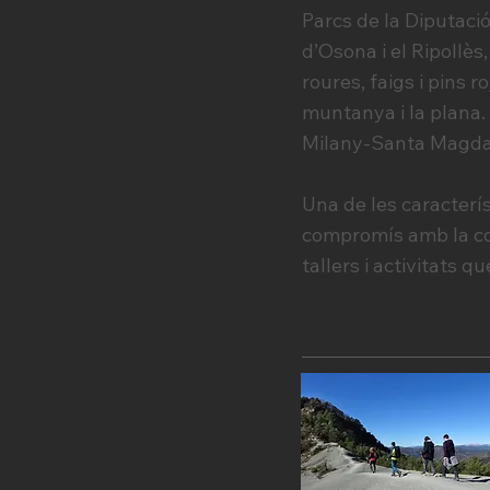
Parcs de la Diputaci
d’Osona i el Ripollès
roures, faigs i pins ro
muntanya i la plana.
Milany-Santa Magdal
Una de les caracterí
compromís amb la con
tallers i activitats 