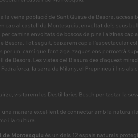
 la veïna població de Sant Quirze de Besora, accessi
em cap al castell de Montesquiu, envoltat dels seus bells
per camins envoltats de boscos de pins i alzines cap al 
de Besora. Tot seguit, baixarem cap a l’espectacular coll
am per un camí que fent ziga-zagues ens permetrà supe
ell de Besora. Les vistes del Bisaura des d’aquest mira
 Pedraforca, la serra de Milany, el Prepirineu i fins als 
irze, visitarem les
Destil·laries Bosch
per tastar la sev
 una manera excel·lent de connectar amb la natura i la h
e i la cultura.
l de Montesquiu
és un dels 12 espais naturals protegi