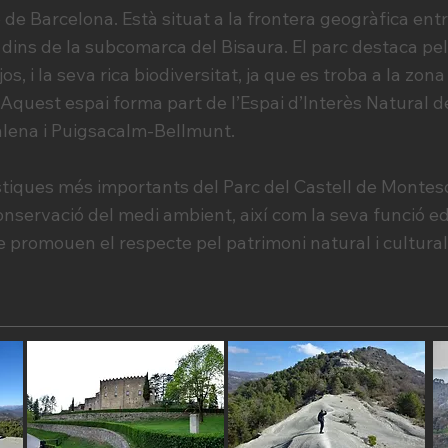
ó de Barcelona. Està situat a la frontera geogràfica en
, dins de la subcomarca del Bisaura. El parc destaca p
jos, i la seva rica biodiversitat, ja que es troba a la zon
 Aquest espai forma part de l’Espai d’Interès Natural d
ena i Puigsacalm-Bellmunt.
stiques més importants del Parc del Castell de Montes
servació del medi ambient, així com la seva funció ed
que promouen el respecte pel patrimoni natural i cultural