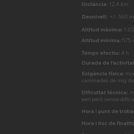
Distància:
12,4 km
Desnivell:
+/- 560 m
Altitud màxima:
1.0
Altitud mínima:
575 
Temps efectiu:
4 h
Durada de l’activitat
Exigència física:
mod
caminades de mig dia
Dificultat tècnica:
r
aeri però sense dificu
Hora i punt de troba
Hora i lloc de finalit