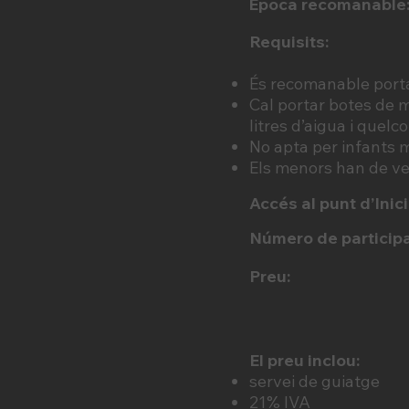
Època recomanable
Requisits:
És recomanable porta
Cal portar botes de m
litres d’aigua i quelc
No apta per infants 
Els menors han de ve
Accés al punt d’Inici
Número de participa
Preu:
El preu inclou:
servei de guiatge
21% IVA