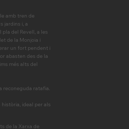
ble amb tren de
 jardins i, a
pla del Revell, a les
et de la Monjoia i
rar un fort pendent i
dor abasten des de la
cims més alts del
a reconeguda ratafia.
istòria, ideal per als
ts de la Xarxa de