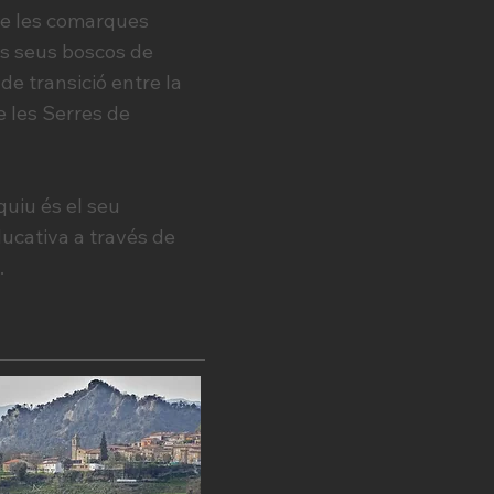
tre les comarques
els seus boscos de
a de transició entre la
e les Serres de
quiu és el seu
ucativa a través de
.