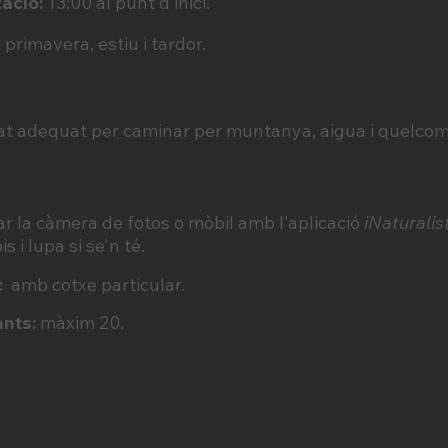
zació:
13:00 al punt d’inici.
:
primavera, estiu i tardor.
çat adequat per caminar per muntanya, aigua i quelcom p
r la càmera de fotos o mòbil amb l'aplicació
iNaturalis
s i lupa si se'n té.
:
amb cotxe particular.
nts:
màxim 20.