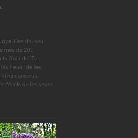
a.
unya. Des del seu
 de més de 200
la Gola del Ter.
les neus i de les
 hi ha construït
s fèrtils de les seves