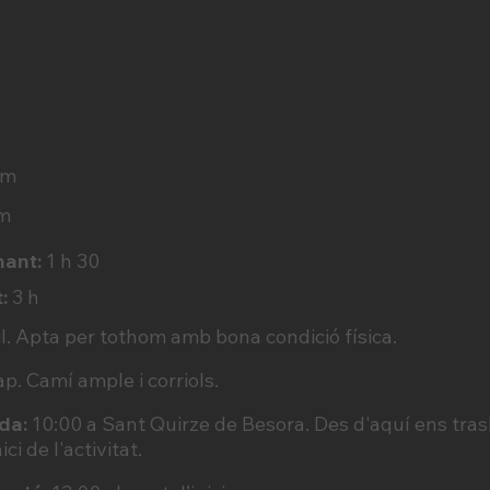
 m
m
nant:
1 h 30
t:
3 h
il. Apta per tothom amb bona condició física.
p. Camí ample i corriols.
da:
10:00 a Sant Quirze de Besora. Des d'aquí ens tra
ci de l'activitat.