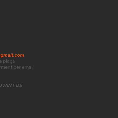
@gmail.com
de plaça
rment per email
OVANT DE