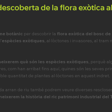
descoberta de la flora exòtica 
me botànic
per descobrir la
flora exòtica del bosc de 
’
espècies exòtiques
, al·lòctones i invasores, al tram m
eixerem què són les espècies exòtiques
, perquè a
s, com han arribat fins aquí, quines són les seves pri
able quantitat de plantes al·lòctones en aquest indret.
ada arran de riu també podrem veure diverses rescloses 
neixerem la història del ric patrimoni industrial del 