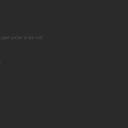
er picar si es vol.
t