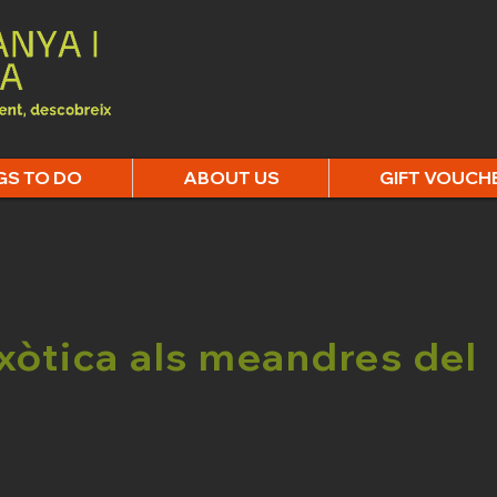
GS TO DO
ABOUT US
GIFT VOUCH
exòtica als meandres del