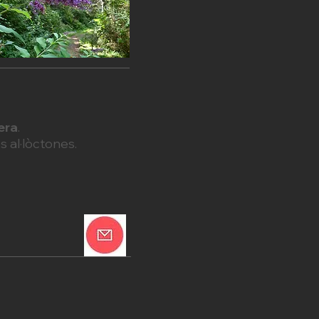
era
.
s al·lòctones.