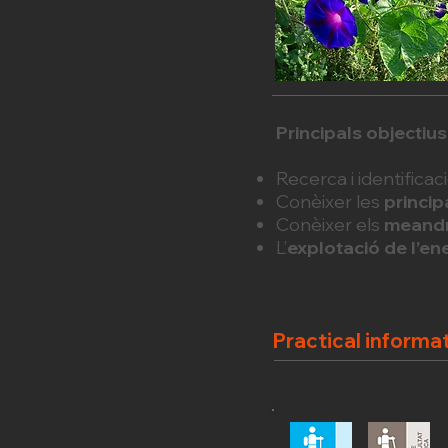
Principals objectius
Recerca i identificac
Conèixer les
princip
Conèixer els
meandr
L’
explotació de l’ene
Practical informa