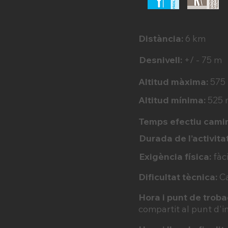
Distància:
6 km
Desnivell:
+/ - 75 m
Altitud màxima:
575
Altitud mínima:
525 
Temps efectiu cami
Durada de l’activita
Exigència física:
fàc
Dificultat tècnica:
Ca
Hora i punt de troba
compartit al punt d'ini