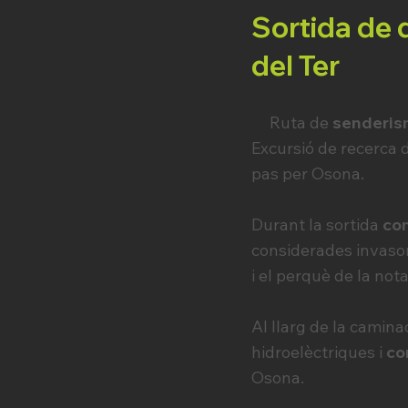
Sortida de 
del Ter
Ruta de
senderis
Excursió de recerca d
pas per Osona.
Durant la sortida
con
considerades invasore
i el perquè de la not
Al llarg de la camin
hidroelèctriques i
co
Osona.