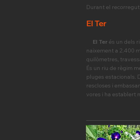
Durant el recorregu
El Ter
El Ter
és un dels r
naixement a 2.400 met
quilòmetres, travess
És un riu de règim me
pluges estacionals. D
rescloses i embassame
vores i ha establert 