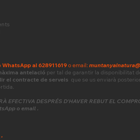
ents
c
o
WhatsApp al 628911619
o email:
muntanyainatura
àxima antelació
per tal de garantir la disponibilitat 
lir el contracte de serveis
que se us enviarà posterio
ortida.
ERÀ EFECTIVA DESPRÉS D'HAVER REBUT EL COMPR
App o email .
"