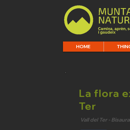
HOME
THIN
La flora 
Ter
Vall del Ter - Bisaura