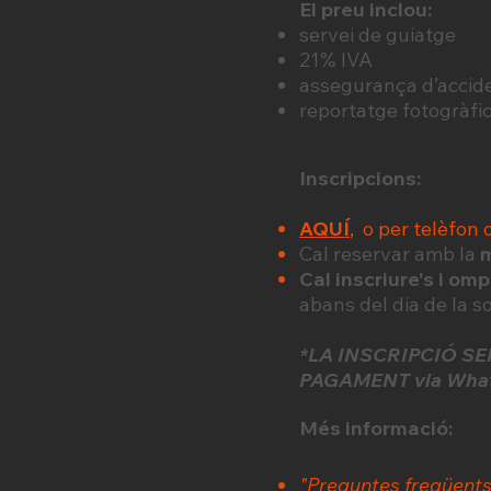
El preu inclou:
servei de guiatge
21% IVA
assegurança d’accid
reportatge fotogràfi
Inscripcions:
AQUÍ
, o per telèfon 
Cal reservar amb la
m
Cal inscriure's i omp
abans del dia de la s
*LA INSCRIPCIÓ S
PAGAMENT via Whats
Més informació:
"Preguntes freqüents