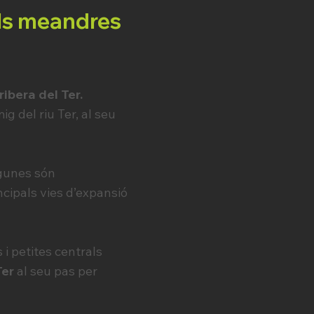
als meandres
ribera del Ter.
ig del riu Ter, al seu
lgunes són
ncipals vies d’expansió
i petites centrals
Ter
al seu pas per