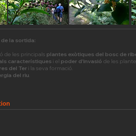
 de la sortida:
ió de les principals
plantes exòtiques del bosc de rib
als característiques
i el
poder d’invasió
de les plante
es del Ter
i la seva formació.
rgia del riu
.
tion