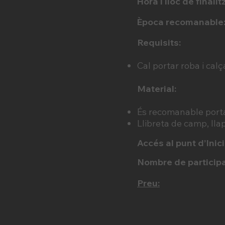
Hora i lloc de finalit
Època recomanable
Requisits:
Cal portar roba i cal
Material:
És recomanable porta
Llibreta de camp, llapi
Accés al punt d’Inici
Nombre de participa
Preu: