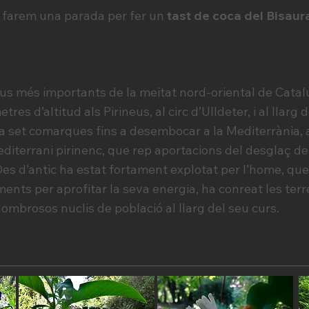
t farem una parada per fer un
tast de coca del Bisaur
ius més importants de la meitat nord-oriental de Catal
res d’altitud als Pirineus, al circ d’Ulldeter, i al llarg
a set comarques fins a desembocar a la Mediterrània, a 
diterrani pirinenc, que rep aportacions del desglaç de 
es d’antic ha estat fortament explotat per l’home, que
nts per aprofitar la seva energia, ha conreat les terre
nombrosos nuclis de població al llarg del seu curs.