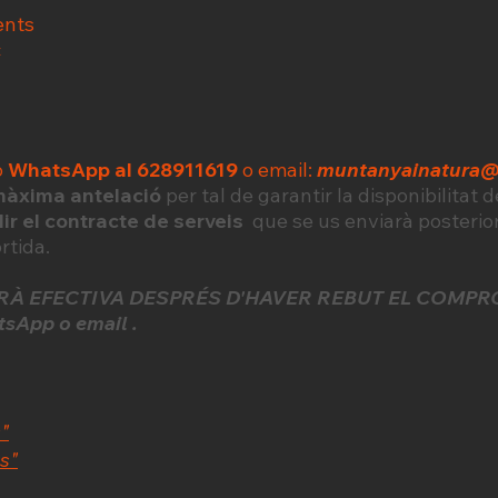
ents
c
o
WhatsApp al 628911619
o email:
muntanyainatura
àxima antelació
per tal de garantir la disponibilitat 
lir el contracte de serveis
que se us enviarà posterio
ortida.
ERÀ EFECTIVA DESPRÉS D'HAVER REBUT EL COMPR
App o email .
"
es"