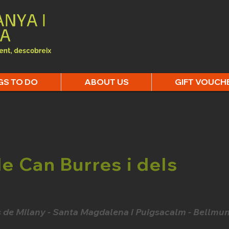
GS TO DO
ABOUT US
GIFT VOUCH
 Can Burres i dels
s de Milany - Santa Magdalena i Puigsacalm - Bellmu