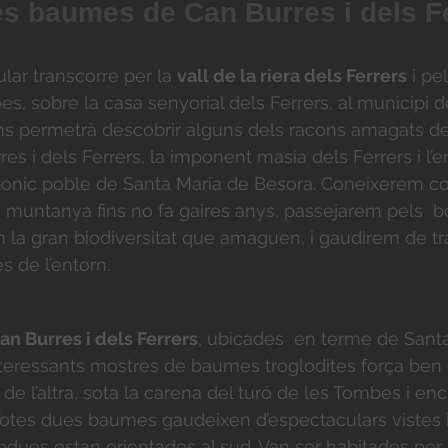
es baumes de Can Burres i dels F
ar transcorre per la
vall de la riera dels Ferrers
i pel
es, sobre la casa senyorial dels Ferrers, al municipi 
 ens permetrà descobrir alguns dels racons amagats de
s i dels Ferrers, la imponent masia dels Ferrers i l’e
l bonic poble de Santa Maria de Besora. Coneixerem c
 muntanya fins no fa gaires anys, passejarem pels bo
 la gran biodiversitat que amaguen, i gaudirem de tranq
s de l’entorn.
n Burres i dels Ferrers
, ubicades en terme de Santa
nteressants mostres de baumes troglodites força ben
 de l’altra, sota la carena del turó de les Tombes i en
 Totes dues baumes gaudeixen d’espectaculars vistes 
bdues estan orientades al sud. Van ser habitades per