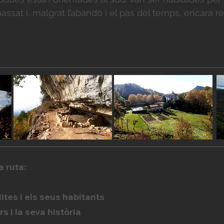
passat i, malgrat l’abandó i el pas del temps, encara r
a ruta:
tes i els seus habitants
s i la seva història