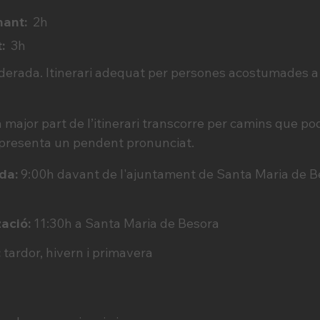
nant:
2h
:
3h
erada. Itinerari adequat per persones acostumades a
 major part de l’itinerari transcorre per camins que p
presenta un pendent pronunciat.
ada:
9:00h davant de l'ajuntament de
Santa Maria de B
zació:
11:30h a Santa Maria de Besora
:
tardor, hivern i primavera