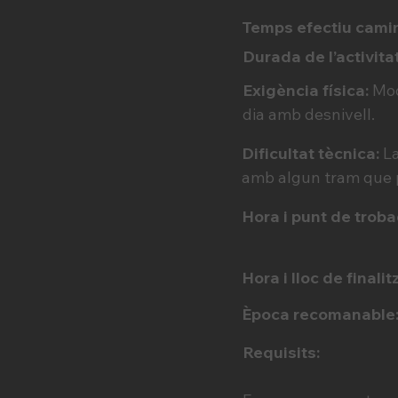
Temps efectiu cami
Durada de l’activitat
Exigència física:
Mod
dia amb desnivell.
Dificultat tècnica:
La
amb algun tram que 
Hora i punt de trob
Hora i lloc de finalit
Època recomanable
Requisits: