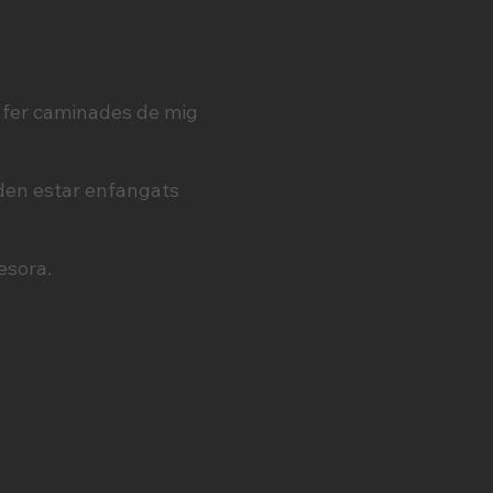
 fer caminades de mig
oden estar enfangats
esora.