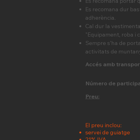
Es recomana portar q
Es recomana dur bast
adherència.
Cal dur la vestimenta 
"Equipament, roba i 
Sempre s’ha de portar
activitats de muntan
Accés amb transpor
Número de participa
Preu:
El preu inclou:
servei de guiatge
21% IVA