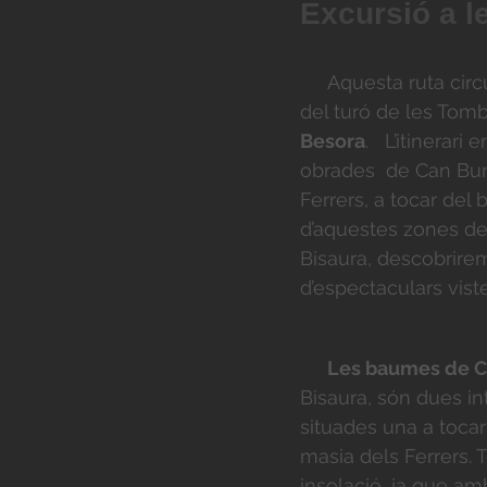
Excursió a l
Aquesta ruta circul
del turó de les Tomb
Besora
. L’itinerari
obrades de Can Burre
Ferrers, a tocar de
d’aquestes zones de
Bisaura, descobrirem
d’espectaculars viste
Les baumes de Ca
Bisaura, són dues i
situades una a tocar
masia dels Ferrers.
insolació, ja que am