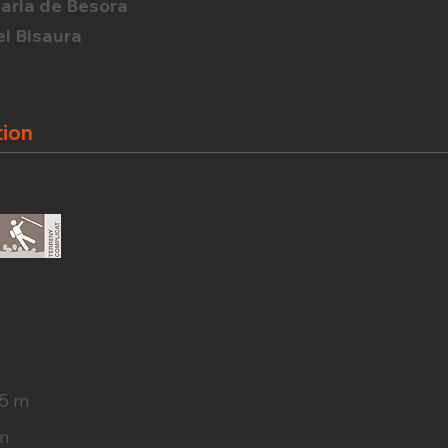
Maria de Besora
del Bisaura
tion
5 m
m