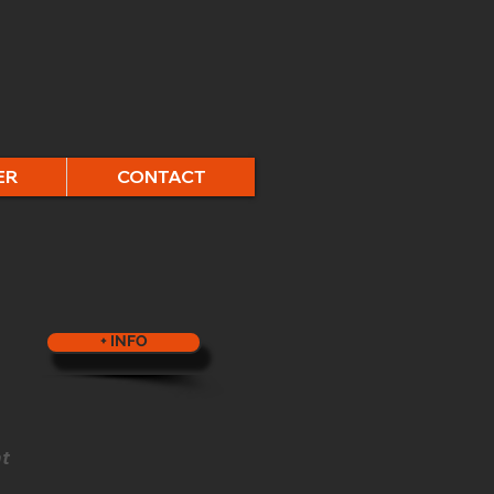
ER
CONTACT
+ INFO
nt