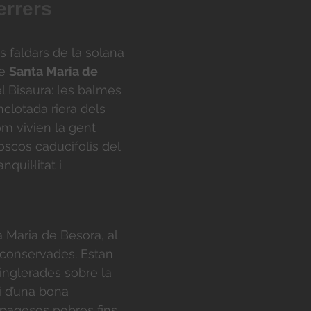
errers
s faldars de la solana
de
Santa Maria de
l Bisaura: les balmes
nclotada riera dels
om vivien la gent
scos caducifolis del
uil·litat i
 Maria de Besora, al
 conservades. Estan
cinglerades sobre la
i d’una bona
 pagesos pobres fins