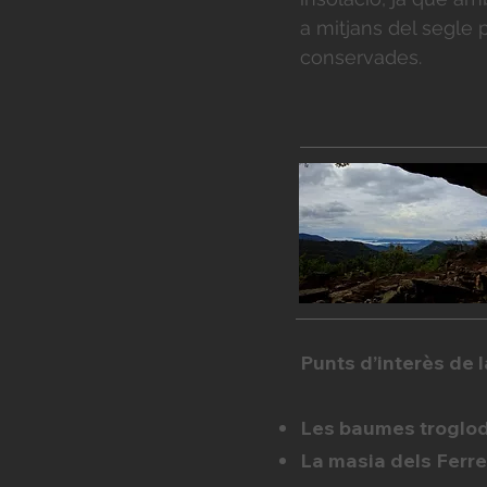
a mitjans del segle 
conservades.
Punts d’interès de l
Les baumes troglodi
La masia dels Ferrer