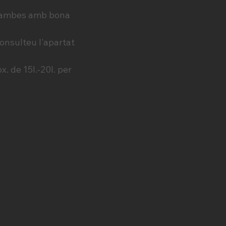
o vambes amb bona
consulteu l'apartat
. de 15l.-20l. per