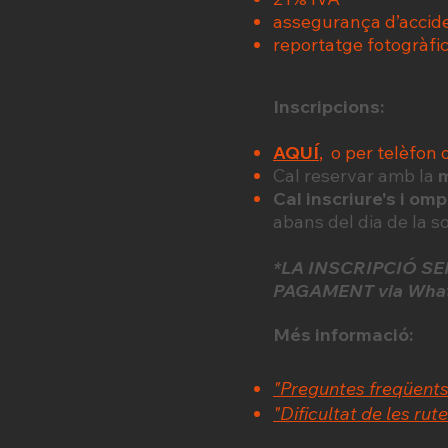
assegurança d’accid
reportatge fotogràfi
Inscripcions:
AQUÍ
, o per telèfon 
Cal reservar amb la
m
Cal inscriure's i omp
abans del dia de la s
*LA INSCRIPCIÓ S
PAGAMENT via Whats
Més informació:
"Preguntes freqüents
"Dificultat de les rut