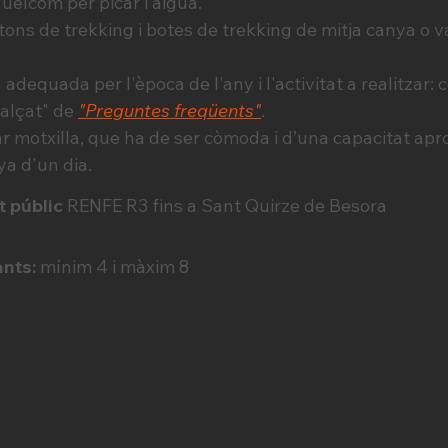
uelcom per picar i aigua.
ons de trekking i botes de trekking de mitja canya 
adequada per l'època de l'any i l'activitat a realitzar: 
calçat" de
"Preguntes freqüents"
.
 motxilla, que ha de ser còmoda i d’una capacitat aprox
ya d'un dia.
t públic
RENFE R3 fins a Sant Quirze de Besora
nts:
mínim 4 i màxim 8