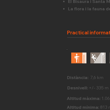
El Bisaura i Santa 
La flora i la fauna 
Practical informa
Distància:
7,6 km
Desnivell:
+/- 335 m
Altitud màxima:
1.06
Altitud mínima:
813 