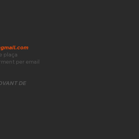
@gmail.com
de plaça
rment per email
OVANT DE