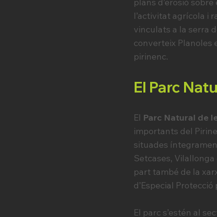
plans d’erosió sobre 
l’activitat agrícola 
vinculats a la serra 
converteix Planoles e
pirinenc.
El Parc Natu
El
Parc Natural de l
importants del Pirin
situades íntegrament
Setcases, Vilallonga 
part també de la xar
d’Especial Protecció 
El parc s’estén al sec