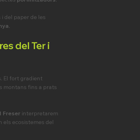
i del paper de les
nya
.
es del Ter i
 El fort gradient
s montans fins a prats
el Freser
interpretarem
n els ecosistemes del