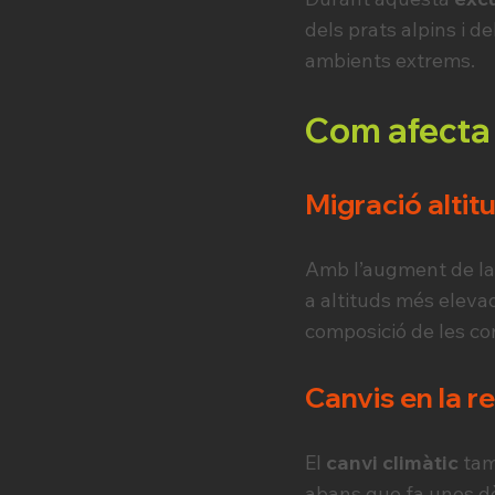
dels prats alpins i 
ambients extrems.
Com afecta e
Migració altit
Amb l’augment de la 
a altituds més eleva
composició de les co
Canvis en la re
El
canvi climàtic
tamb
abans que fa unes dè