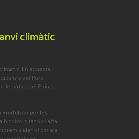
canvi climàtic
climàtic. En aquesta
taculars del Parc
emblemàtics del Pirineu
s modelats per les
 biodiversitat de l’alta
endrem a identificar els
augment de les