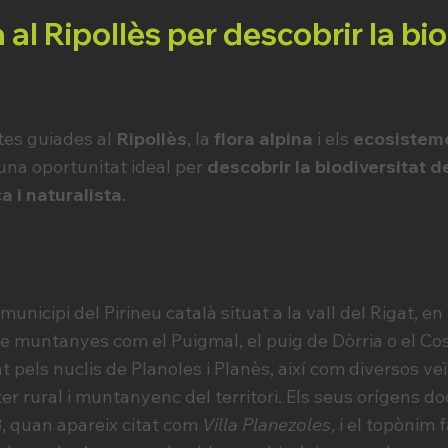
al Ripollès per descobrir la bio
utes guiades al
Ripollès
, la
flora alpina
i els
ecosisteme
una oportunitat ideal per
descobrir la biodiversitat 
a i naturalista
.
 municipi del Pirineu català situat a la vall del Rigat, e
de muntanyes com el Puigmal, el puig de Dòrria o el Cos
 pels nuclis de Planoles i Planès, així com diversos v
ter rural i muntanyenc del territori. Els seus orígens 
, quan apareix citat com
Villa Planezoles
, i el topònim 