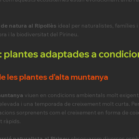
 de natura al Ripollès
ideal per naturalistes, famílies 
ra i la biodiversitat del Pirineu.
a: plantes adaptades a condici
e les plantes d’alta muntanya
 muntanya
viuen en condicions ambientals molt exigents:
r elevada i una temporada de creixement molt curta. Pe
ions sorprenents com el creixement en forma de coixí,
t ràpids.
rsió naturalista al Pirineu
observarem diverses espèc