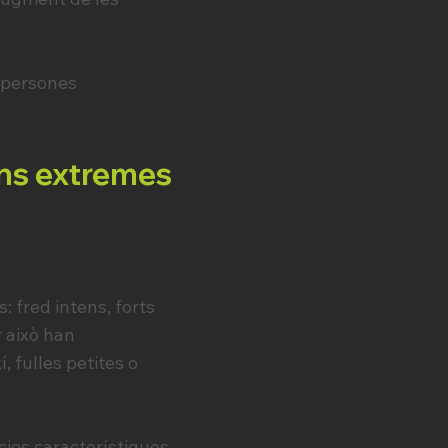
i persones
ons extremes
 fred intens, forts
r això han
 fulles petites o
ies característiques