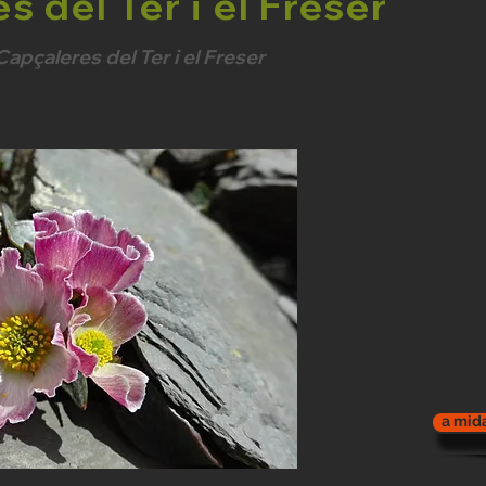
s del Ter i el Freser
Capçaleres del Ter i el Freser
a mida