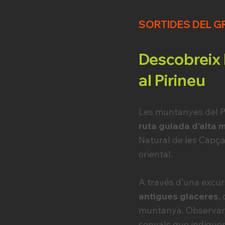
SORTIDES DEL G
Descobreix l
al Pirineu
Les muntanyes del Pi
ruta guiada d’alta 
Natural de les Capçal
oriental.
A través d’una excur
antigues glaceres
,
muntanya. Observa
senyals que indique