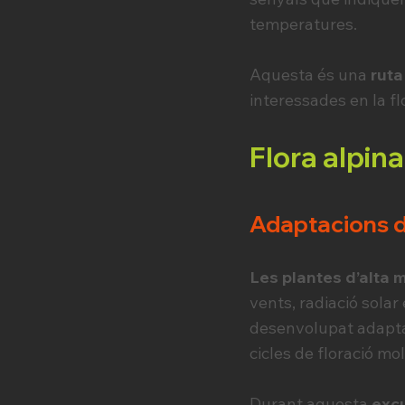
temperatures.
Aquesta és una
ruta
interessades en la flo
Flora alpin
Adaptacions d
Les plantes d’alta
vents, radiació sola
desenvolupat adaptac
cicles de floració mol
Durant aquesta
excu