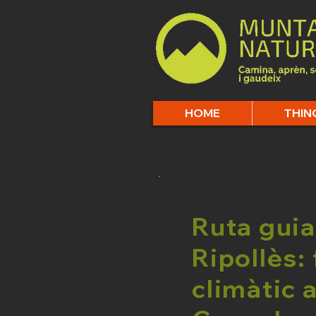
HOME
THIN
Ruta guia
Ripollès: 
climàtic a