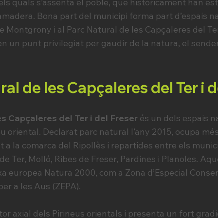
els quals s’assenta el poble, que històricament han est
i ramadera. Bona part del municipi forma part d’espais n
de Montgrony i al Parc Natural de les Capçaleres del Ter
n un punt privilegiat per gaudir de la natura, el sende
ral de les Capçaleres del Ter i d
es Capçaleres del Ter i del Freser
és un dels espais n
eu oriental. Declarat parc natural l’any 2015, ocupa m
 a la comarca del Ripollès i repartides entre els munic
de Ter, Molló, Ribes de Freser, Pardines i Planoles. Aqu
xa europea Natura 2000, com a Zona d’Especial Conser
per a les Aus (ZEPA).
tor axial dels Pirineus orientals i presenta un fort gradi