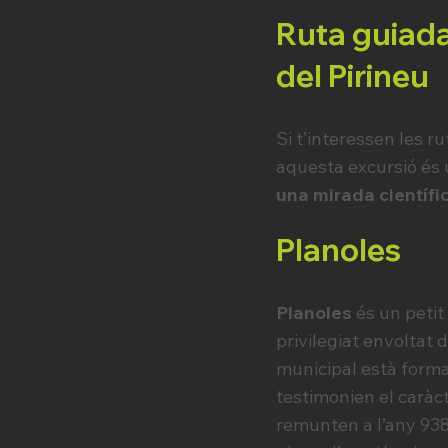
Ruta guiada 
del Pirineu
Si t’interessen les r
aquesta excursió és 
una mirada científic
Planoles
Planoles
és un petit
privilegiat envoltat 
municipal està format
testimonien el caràc
remunten a l’any 938