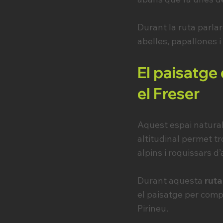
Durant la ruta parla
abelles, papallones i
El paisatge 
el Freser
Aquest espai natural 
altitudinal permet t
alpins i roquissars d
Durant aquesta
ruta
el paisatge per comp
Pirineu.