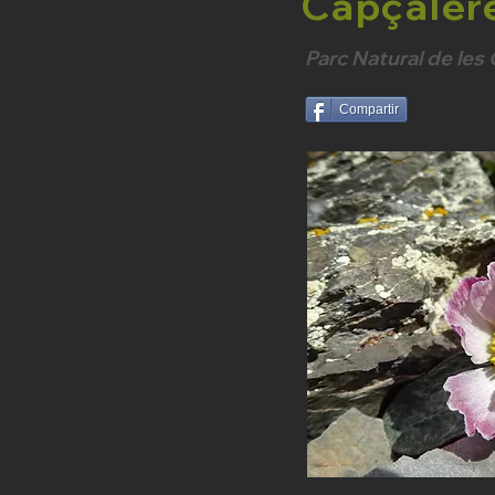
Capçalere
Parc Natural de les 
Compartir