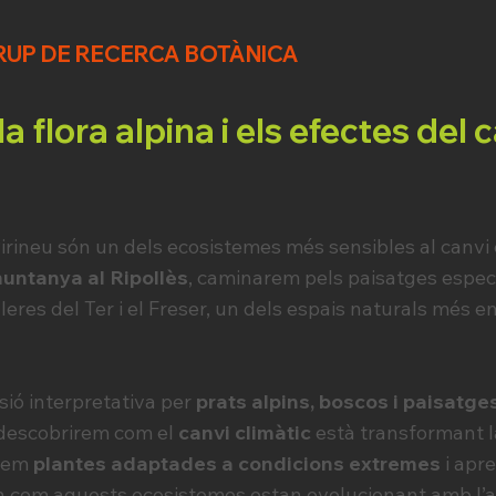
RUP DE RECERCA BOTÀNICA
a flora alpina i els efectes del 
rineu són un dels ecosistemes més sensibles al canvi 
muntanya al Ripollès
, caminarem pels paisatges espec
eres del Ter i el Freser, un dels espais naturals més 
sió interpretativa per
prats alpins, boscos i paisatge
 descobrirem com el
canvi climàtic
està transformant la
rem
plantes adaptades a condicions extremes
i apr
n com aquests ecosistemes estan evolucionant amb l’