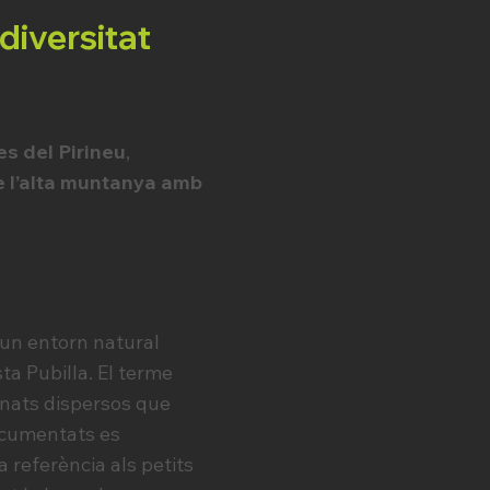
diversitat
s del Pirineu
,
de l’alta muntanya amb
n un entorn natural
ta Pubilla. El terme
eïnats dispersos que
documentats es
fa referència als petits