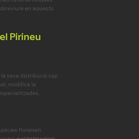
sobreviure en aquests
el Pirineu
a seva distribució cap
l, modifica la
especialitzades.
spècies floreixen
nsectes
pol·linitzadors
.