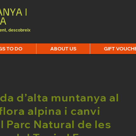
GS TO DO
ABOUT US
GIFT VOUCH
da d’alta muntanya al
flora alpina i canvi
l Parc Natural de les