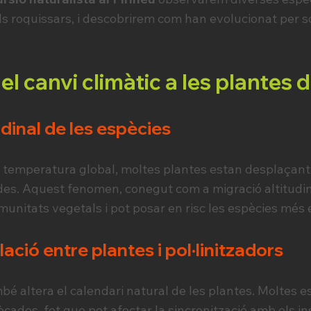
dels roquissars, i descobrirem com han evolucionat per 
l canvi climàtic a les plantes d
udinal de les espècies
temperatura global, moltes plantes estan desplaçant l
des. Aquest fenomen, conegut com a migració altitudina
munitats vegetals i pot posar en risc les espècies més 
lació entre plantes i pol·linitzadors
é altera el calendari natural de les plantes. Moltes e
cades, fet que pot afectar la sincronització amb els i