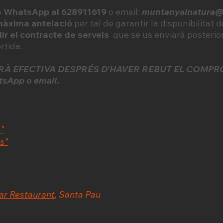
o
WhatsApp al 628911619
o email:
muntanyainatura
àxima antelació
per tal de garantir la disponibilitat 
lir el contracte de serveis
que se us enviarà posterio
ortida.
ERÀ EFECTIVA DESPRÉS D'HAVER REBUT EL COMPR
sApp o email.
"
es"
ar Restaurant
, Santa Pau