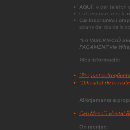
AQUÍ
, o per telèfon 
Cal reservar amb la
m
Cal inscriure's i omp
abans del dia de la s
*LA INSCRIPCIÓ S
PAGAMENT via What
Més informació:
"Preguntes freqüents
"Dificultat de les rut
Allotjaments a prop:
Can Menció Hostal B
On menjar: