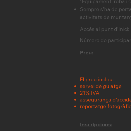
"Equipament, roba i 
Sempre s’ha de portar
activitats de muntan
Accés al punt d’Inici:
Número de participant
Preu:
El preu inclou:
servei de guiatge
21% IVA
assegurança d’accid
reportatge fotogràfi
Inscripcions: