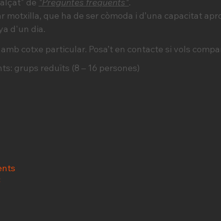
calçat" de
"Preguntes freqüents"
.
 motxilla, que ha de ser còmoda i d’una capacitat aprox
ya d'un dia.
 amb cotxe particular. Posa’t en contacte si vols compar
s: grups reduïts (8 – 16 persones)
ents
c