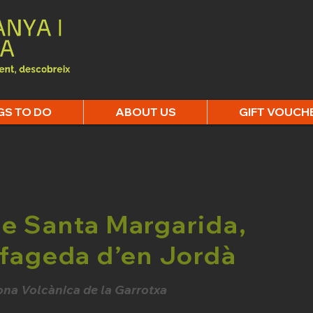
GS TO DO
ABOUT US
GIFT VOUCH
de Santa Margarida,
 fageda d’en Jordà
ona Volcànica de la Garrotxa