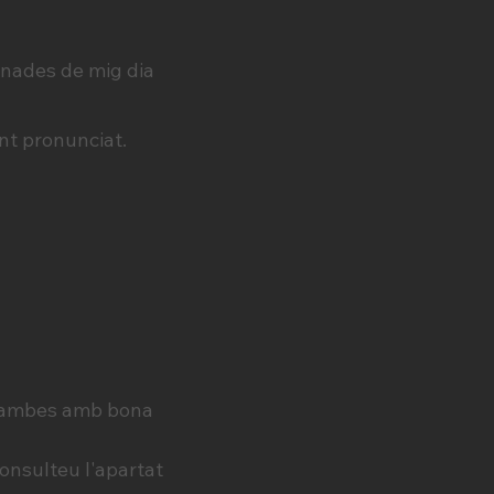
inades de mig dia
nt pronunciat.
o vambes amb bona
consulteu l'apartat