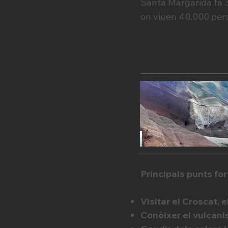
Santa Margarida fa 
on viuen 40.000 pers
Principals punts fort
Visitar el Croscat, 
Conèixer el vulcani