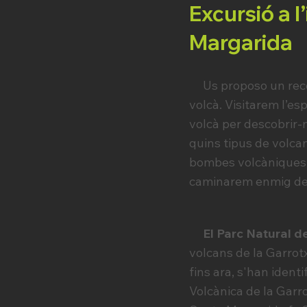
Excursió a l
Margarida
Us proposo un recor
volcà. Visitarem l’e
volcà per descobrir-
quins tipus de volcans
bombes volcàniques. 
caminarem enmig de 
El Parc Natural de 
volcans de la Garrotx
fins ara, s'han ident
Volcànica de la Garrot