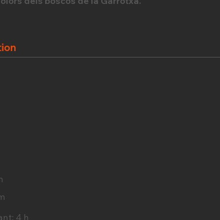
 olors dels boscos de la Garrotxa.
tion
m
 m
nt: 4 h