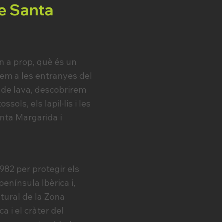
 de Santa
 a prop, què és un
rem a les entranyes del
 de lava, descobrirem
ols, els lapil·lis i les
nta Margarida i
1982 per protegir els
enínsula Ibèrica i,
atural de la Zona
a i el cràter del