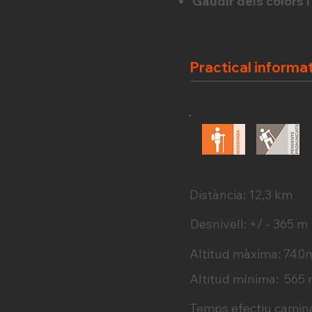
Gaudir dels colors i
Practical informa
Distància: 12,3 km
Desnivell: +/ - 365 m
Altitud màxima: 740
Altitud mínima: 565
Temps efectiu camina