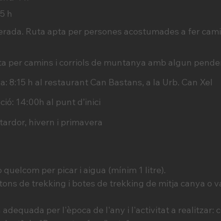
 5 h
derada. Ruta apta per persones acostumades a fer cam
Ruta per camins i corriols de muntanya amb algun pende
a: 8:15 h al restaurant Can Bastans, a la Urb. Can Xel
ació: 14:00h al punt d’inici
ardor, hivern i primavera
 quelcom per picar i aigua (mínim 1 litre).
ons de trekking i botes de trekking de mitja canya 
adequada per l'època de l'any i l'activitat a realitzar: 