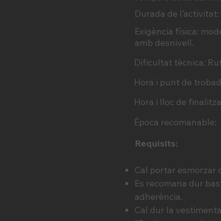
Durada de l’activitat:
Exigència física: mo
amb desnivell.
Dificultat tècnica: 
Hora i punt de trobad
Hora i lloc de finalitz
Època recomanable: t
Requisits:
Cal portar esmorzar o
Es recomana dur bast
adherència.
Cal dur la vestimenta 