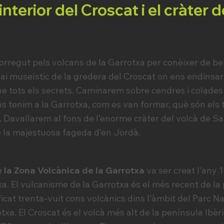
’interior del Croscat i el cràter
regut pels volcans de la Garrotxa per conèixer de ben
spai museístic de la gredera del Croscat on ens endinsa
ne tots els secrets. Caminarem sobre cendres i colades
 tenim a la Garrotxa, com es van formar, què són els toss
Davallarem al fons de l’enorme cràter del volcà de Sa
la majestuosa fageda d’en Jordà.
la Zona Volcànica de la Garrotxa
va ser creat l'any 
a. El vulcanisme de la Garrotxa és el més recent de la p
ificat trenta-vuit cons volcànics dins l'àmbit del Parc N
xa. El Croscat és el volcà més alt de la península Ibèric