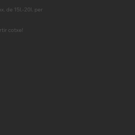
. de 15l.-20l. per
tir cotxe!