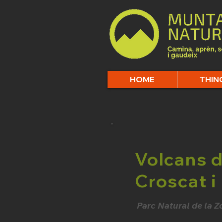
HOME
THIN
Volcans 
Croscat i
Parc Natural de la Z