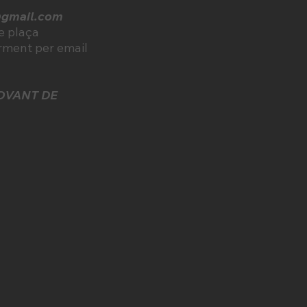
@gmail.com
de plaça
rment per email
OVANT DE