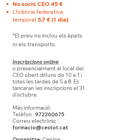
No socis CEO 45 €
Llicència federativa
temporal
5,7 € (1 dia).
*El preu no inclou els àpats
ni els transports.
Inscripcions online
o presencialment al local del
CEO obert dilluns de 10 a 1 i
totes les tardes de 5 a 8. Es
tancaran les inscripcions el 31
d’octubre.
Més informació:
Telèfon :
972260675
Correu electrònic :
formacio@ceolot.cat
Organitza
: Centre