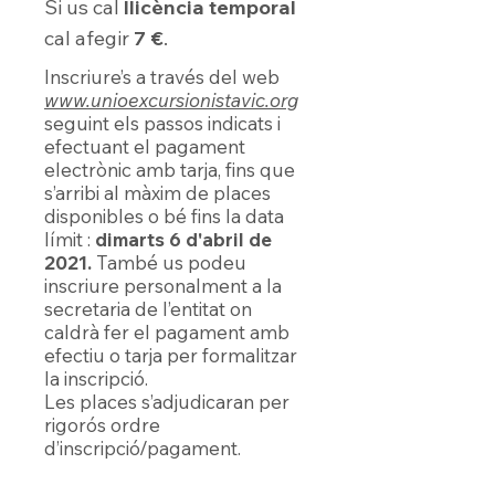
Si us cal
llicència temporal
cal afegir
7 €
.
Inscriure’s a través del web
www.unioexcursionistavic.org
seguint els passos indicats i
efectuant el pagament
electrònic amb tarja, fins que
s’arribi al màxim de places
disponibles o bé fins la data
límit :
dimarts 6 d'abril de
2021.
També us podeu
inscriure personalment a la
secretaria de l’entitat on
caldrà fer el pagament amb
efectiu o tarja per formalitzar
la inscripció.
Les places s’adjudicaran per
rigorós ordre
d’inscripció/pagament.