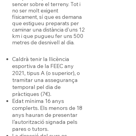
sencer sobre el terreny. Tot i
no ser molt exigent
físicament, sí que es demana
que estigueu preparats per
caminar una distància d’uns 12
km i que pugueu fer uns 500
metres de desnivell al dia.
Caldrà tenir la llicència
esportiva de la FEEC any
2021, tipus A (o superior), o
tramitar una assegurança
temporal pel dia de
pràctiques (7€).
Edat mínima 16 anys
complerts. Els menors de 18
anys hauran de presentar
l’autorització signada pels
pares o tutors.
La direcció del curs es