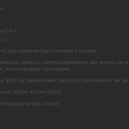
 m
nt: 5 h
 7 h
ent, principalment pel desnivell a superar.
tinerari per camins i corriols pedregosos per terreny de
, trams equipats i grimpades.
a: 9:00 h a l’aparcament del costat del monestir de Sa
ació: 16:00h al punt d’inici
rimavera, tardor i hivern