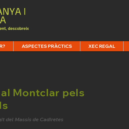
R?
ASPECTES PRÀCTICS
XEC REGAL
al Montclar pels
ls
it del Massís de Cadiretes