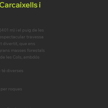
Carcaixells i
01 m) i el puig de les
’espectacular travessa
 divertit, que ens
 grans masses forestals
g de les Cols, ambdós
 té diverses
 per roques