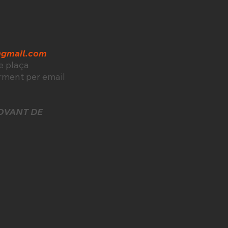
@gmail.com
de plaça
rment per email
OVANT DE