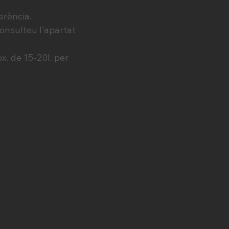
erència.
consulteu l'apartat
x. de 15-20l. per