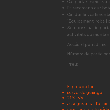
Cal portar esmorzar i/
Es recomana dur bot
Cal dur la vestimenta 
"Equipament, roba i 
Sempre s’ha de portar
activitats de muntan
Accés al punt d’inici
Número de participan
Preu:
El preu inclou:
servei de guiatge
21% IVA
assegurança d’accid
reportatge fotogràfi