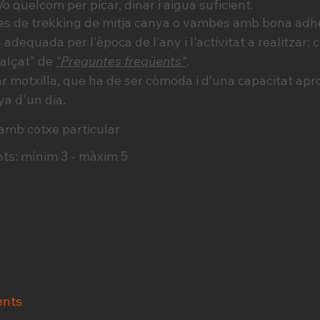
o quelcom per picar, dinar i aigua suficient.
es de trekking de mitja canya o vambes amb bona adh
adequada per l'època de l'any i l'activitat a realitzar: 
calçat" de
"Preguntes freqüents"
.
 motxilla, que ha de ser còmoda i d’una capacitat apro
ya d'un dia.
: amb cotxe particular
ts: mínim 3 - màxim 5
ents
c