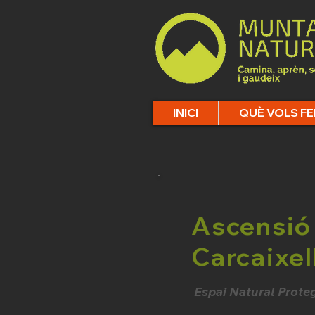
INICI
QUÈ VOLS FE
Ascensió 
Carcaixel
Espai Natural Proteg