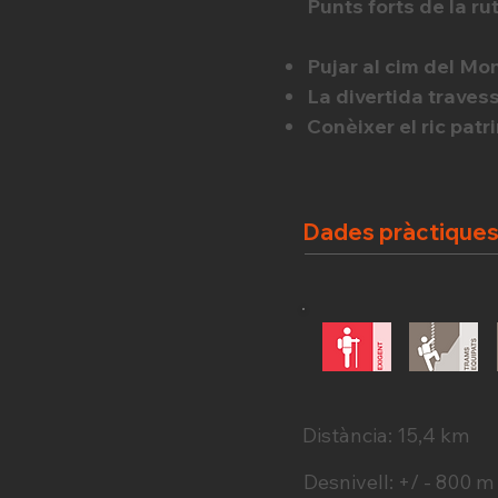
Punts forts de la rut
Pujar al cim del Mon
La divertida traves
Conèixer el ric patr
Dades pràctique
Distància: 15,4 km
Desnivell: +/ - 800 m