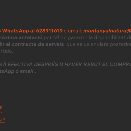
o
WhatsApp al 628911619
o email:
muntanyainatura
àxima antelació
per tal de garantir la disponibilitat 
lir el contracte de serveis
que se us enviarà posterio
ortida.
ERÀ EFECTIVA DESPRÉS D'HAVER REBUT EL COMPR
App o email .
s
"
es"