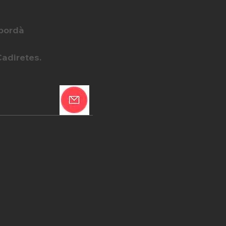
mpordà
Cadiretes.