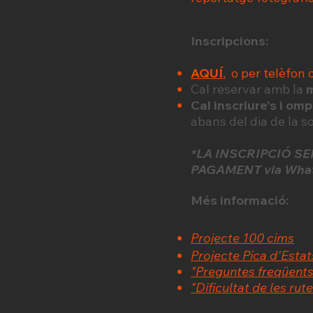
Inscripcions:
AQUÍ
, o per telèfon 
Cal reservar amb la
m
Cal inscriure's i omp
abans del dia de la s
*LA INSCRIPCIÓ S
PAGAMENT via Whats
Més informació:
Projecte 100 cims
Projecte Pica d'Estat
"Preguntes freqüents
"Dificultat de les rut