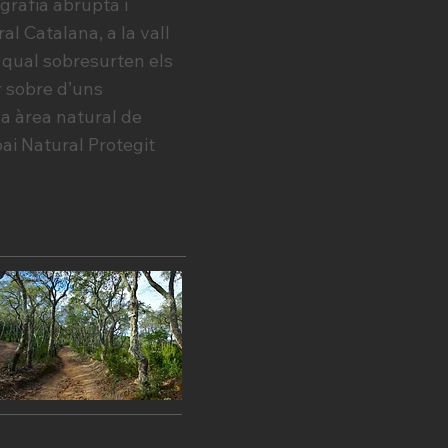
rafia abrupta i
al Catalana, a la vall
la qual sobresurten els
r sobre d’uns
na àrea natural de
pai Natural Protegit