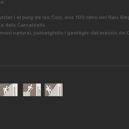
a:
tclar i el puig de les Cols, dos 100 cims del Baix E
sa dels Carcaixells
imoni natural, paisatgístic i geològic del massís de 
s