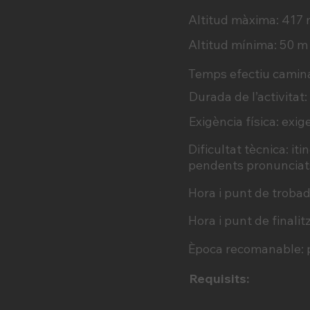
Altitud màxima: 417
Altitud mínima: 50 m
Temps efectiu camina
Durada de l’activitat:
Exigència física: exig
Dificultat tècnica: i
pendents pronunciats
Hora i punt de trobad
Hora i punt de finalitz
Època recomanable: p
Requisits: