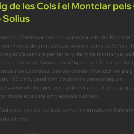
g de les Cols i el Montclar pels 
 Solius
assís d’Ardenya que ens portarà al cim del Montclar (4
 per indrets de gran bellesa com els doms de Solius i l
corregut d’aventura per terreny de mitja muntanya, molt
s espectaculars formes granítiques de l’Ardenya i les
 massís de Cadiretes. Des del cim del Montclar i el pui
 dels 100 cims, gaudirem d’extenses panoràmiques.
 és aconsellable per gent amb por a les altures, ja que
rar trams equipats amb exposició al buit.
adiretes són un conjunt de turons arrodonits formats
nades doms.