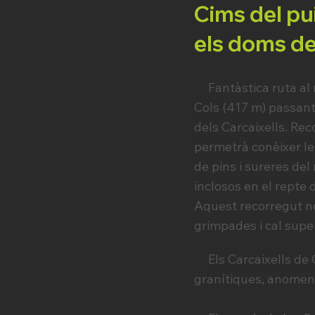
Cims del pui
els doms de
Fantàstica ruta al m
Cols (417 m) passant
dels Carcaixells. Re
permetrà conèixer le
de pins i sureres del
inclosos en el repte
Aquest recorregut no
grimpades i cal supe
Els Carcaixells de C
granítiques, anome