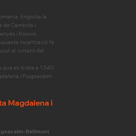
comarca. Engloba la
a de Cambrils i
tanyes i boscos
Aquesta localització fa
scut al voltant del
 que es troba a 1.540
agdalena i Puigsacalm
nta Magdalena i
Puigsacalm-Bellmunt