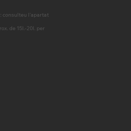
ar: consulteu l'apartat
ox. de 15l.-20l. per