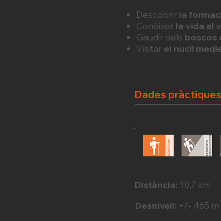
Descobrir
la formac
Conèixer
la vida al 
Gaudir dels
boscos 
Visitar
el nucli medi
Dades pràctique
Distància:
10,7 km
Desnivell:
+/- 465 m