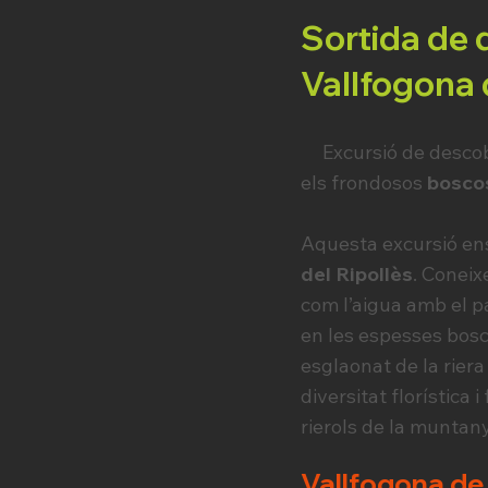
Sortida de 
Vallfogona 
Excursió de descob
els frondosos
boscos
Aquesta excursió en
del Ripollès
. Conei
com l’aigua amb el 
en les espesses bosc
esglaonat de la riera
diversitat florística 
rierols de la muntan
Vallfogona de 