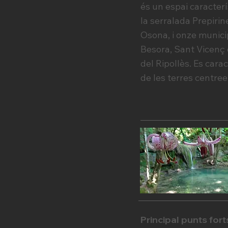
és un espai caracter
la serralada Prepirin
Osona, i onze munici
Besora, Sant Vicenç d
del Ripollès. Es cara
de les terres centree
Principal punts forts