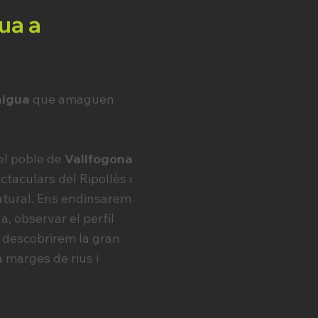
ua a
’aigua
que amaguen
el poble de
Vallfogona
taculars del Ripollès i
atural. Ens endinsarem
a, observar el perfil
é descobrirem la gran
 marges de rius i