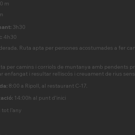
00 m
m
nant:
3h30
:
4h30
erada. Ruta apta per persones acostumades a fer ca
uta per camins i corriols de muntanya amb pendents pr
ar enfangat i resultar relliscós i creuament de rius sen
da:
8:00 a Ripoll, al restaurant C-17.
zació:
14:00h al punt d’inici
:
tot l’any