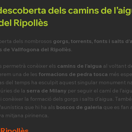
descoberta dels camins de l’aig
del Ripollès
erta dels nombrosos
gorgs, torrents, fonts i salts d
 de Vallfogona del Ripollès
.
s permetrà conèixer els
camins de l’aigua
al voltant d
xerem una de les
formacions de pedra tosca
més espec
pas del temps ha esculpit aquest singular monument n
úries de la
serra de Milany
per seguir el camí de l’aigu
 i conèixer la formació dels gorgs i salts d’aigua. Tamb
i faunística que hi ha als
boscos de galeria
que es fan a
ya mitjana pirinenca.
Ripollès