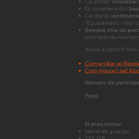
Cal portar
esmorzar 
Es recomana dur
ba
Cal dur la
vestimenta
"Equipament, roba i 
Sempre s’ha de port
activitats de muntan
Accés al punt d’Inici
Com arribar al Ripoll
Com moure’t pel Rip
Número de particip
Preu:
El preu inclou:
servei de guiatge
21% IVA