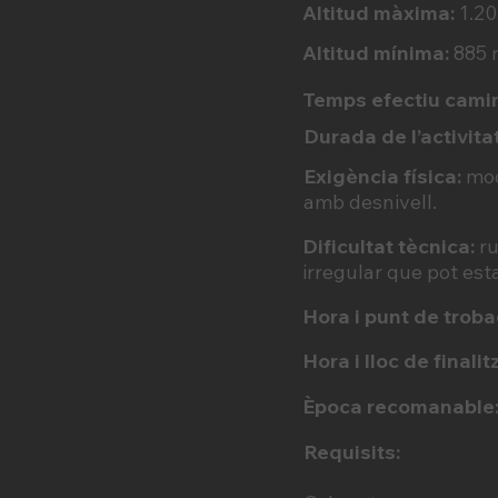
Altitud màxima:
1.2
Altitud mínima:
885 
Temps efectiu cami
Durada de l’activitat
Exigència física:
mod
amb desnivell.
Dificultat tècnica:
r
irregular que pot est
Hora i punt de troba
Hora i lloc de finalit
Època recomanable
Requisits: