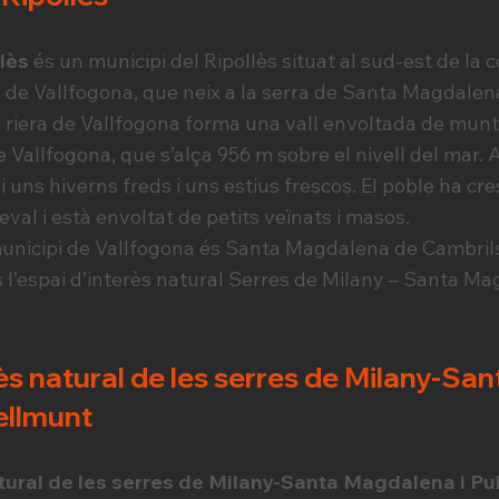
lès
és un municipi del Ripollès situat al sud-est de la 
a de Vallfogona, que neix a la serra de Santa Magdalen
 riera de Vallfogona forma una vall envoltada de mun
e Vallfogona, que s’alça 956 m sobre el nivell del mar. 
i uns hiverns freds i uns estius frescos. El poble ha cre
ieval i està envoltat de petits veïnats i masos.
municipi de Vallfogona és Santa Magdalena de Cambrils
ns l’espai d’interès natural Serres de Milany – Santa M
rès natural de les serres de Milany-Sa
ellmunt
atural de les serres de Milany-Santa Magdalena i 