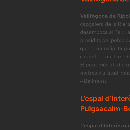
Vallfogona de Ripol
capçalera de la Rier
desemboca al Ter. La
presidits pel poble d
que el municipi tingu
castell i el nucli med
El punt més alt del 
metres d’altitud, di
– Bellmunt.
L'espai d'inte
Puigsacalm-B
L'espai d'interès n