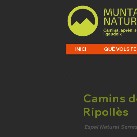
INICI
QUÈ VOLS FE
Camins de
Ripollès
Espai Natural Serre