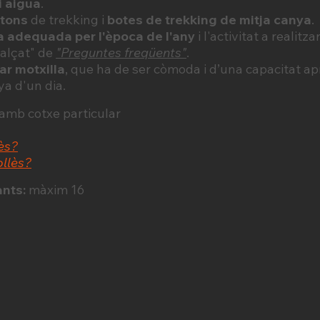
i aigua
.
stons
de trekking i
botes de trekking de mitja canya
.
 adequada per l'època de l'any
i l'activitat a realitz
calçat" de
"Preguntes freqüents"
.
ar motxilla
, que ha de ser còmoda i d’una capacitat apr
ya d'un dia.
: amb cotxe particular
ès?
ollès?
ants:
màxim 16