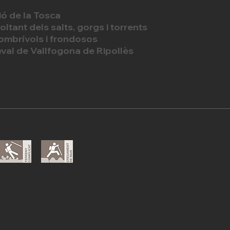
ió de la Tosca
voltant dels salts, gorgs i torrents
ombrívols i frondosos
eval de Vallfogona de Ripollès
s