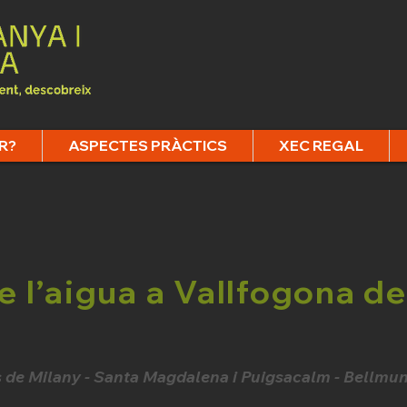
R?
ASPECTES PRÀCTICS
XEC REGAL
 l’aigua a Vallfogona de
s de Milany - Santa Magdalena i Puigsacalm - Bellmu