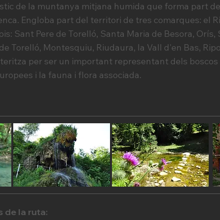
ístic de la muntanya mitjana humida que forma part de 
enca. Engloba part del territori de tres comarques: el Ri
pis: Sant Pere de Torelló, Santa Maria de Besora, Orís,
e Torelló, Montesquiu, Riudaura, la Vall d'en Bas, Ripol
cteritza per ser un important representant dels boscos 
uropees i la fauna i flora associada.
 de la ruta: