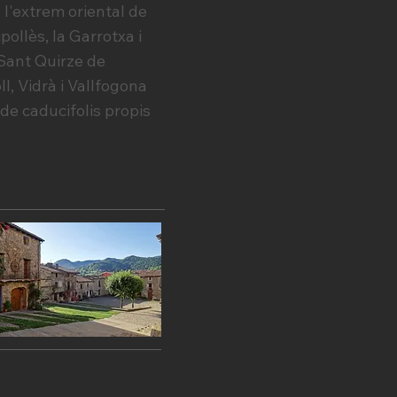
l'extrem oriental de
pollès, la Garrotxa i
 Sant Quirze de
l, Vidrà i Vallfogona
de caducifolis propis