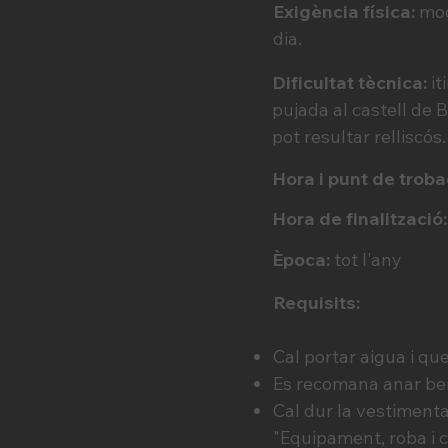
Exigència física:
mod
dia.
Dificultat tècnica:
it
pujada al castell de 
pot resultar relliscós.
Hora i punt de trob
Hora de finalització:
Època:
tot l'any
Requisits:
Cal portar aigua i que
Es recomana anar be
Cal dur la vestimenta 
"Equipament, roba i 