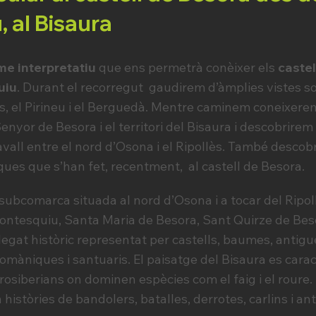
 al Bisaura
e interpretatiu
que ens permetrà conèixer els
castel
uiu
. Durant el recorregut gaudirem d’àmplies vistes so
s, el Pirineu i el Berguedà. Mentre caminem coneixerem
enyor de Besora i el territori del Bisaura i descobrirem 
cavall entre el nord d’Osona i el Ripollès. També desco
ques que s’han fet, recentment, al castell de Besora.
subcomarca situada al nord d’Osona i a tocar del Ripol
ontesquiu, Santa Maria de Besora, Sant Quirze de Beso
 llegat històric representat per castells, baumes, antig
romàniques i santuaris. El paisatge del Bisaura es carac
osiberians on dominen espècies com el faig i el roure. 
istòries de bandolers, batalles, derrotes, carlins i an