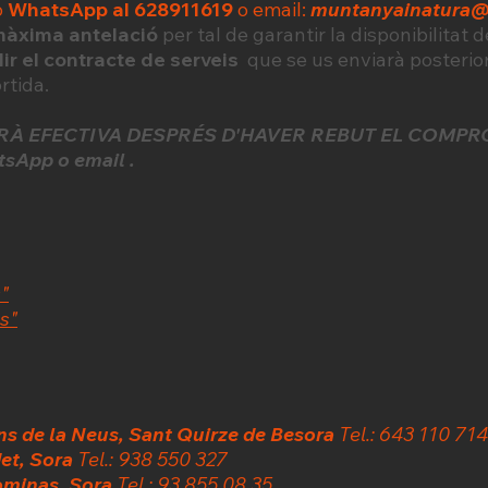
o
WhatsApp al 628911619
o email:
muntanyainatura
àxima antelació
per tal de garantir la disponibilitat 
lir el contracte de serveis
que se us enviarà posterio
ortida.
ERÀ EFECTIVA DESPRÉS D'HAVER REBUT EL COMPR
App o email .
"
es"
ns de la Neus, Sant Quirze de Besora
Tel.: 643 110 714
det, Sora
Tel.: 938 550 327
ominas, Sora
Tel.: 93 855 08 35