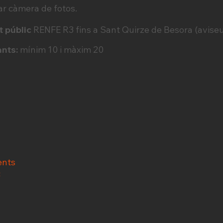
r càmera de fotos.
t públic
RENFE R3 fins a Sant Quirze de Besora (aviseu
nts:
mínim 10 i màxim 20
ents
c