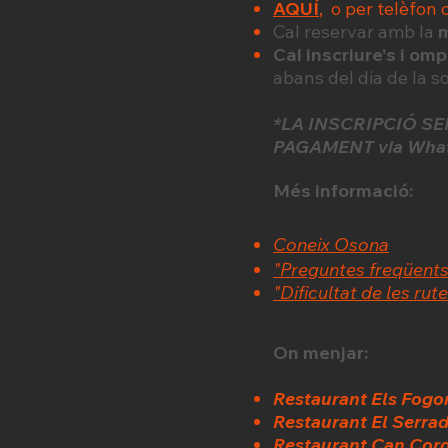
AQUÍ
, o per telèfon 
Cal reservar amb la
m
Cal inscriure's i omp
abans del dia de la s
*LA INSCRIPCIÓ S
PAGAMENT via Whats
Més informació:
Coneix Osona
"Preguntes freqüents
"Dificultat de les rut
On menjar:
Restaurant Els Fogo
Restaurant El Serra
Restaurant Can Cor