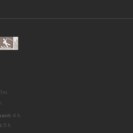
s
31m
m
nant:
4 h
t:
5 h