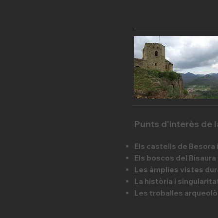
Punts d'interès de l
Els
castells de Besora
Els
boscos
del Bisaura
Les
àmplies vistes
dura
La
història i singularit
Les
troballes arqueol