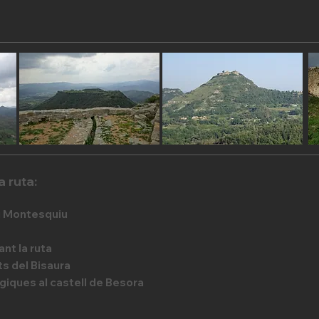
a ruta:
 i Montesquiu
nt la ruta
ats
del Bisaura
ògiques
al castell de Besora