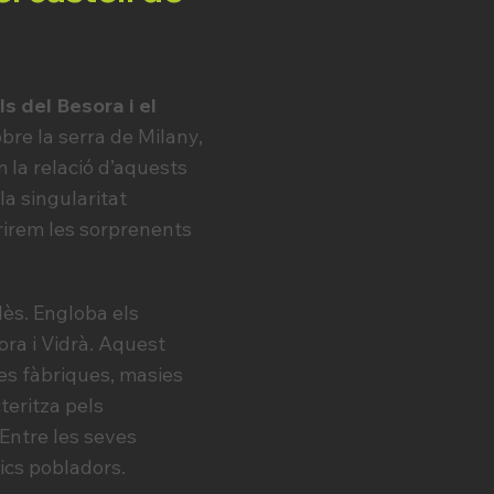
ls del Besora i el
bre la serra de Milany,
 la relació d’aquests
la singularitat
brirem les sorprenents
lès. Engloba els
ra i Vidrà. Aquest
ues fàbriques, masies
teritza pels
Entre les seves
tics pobladors.