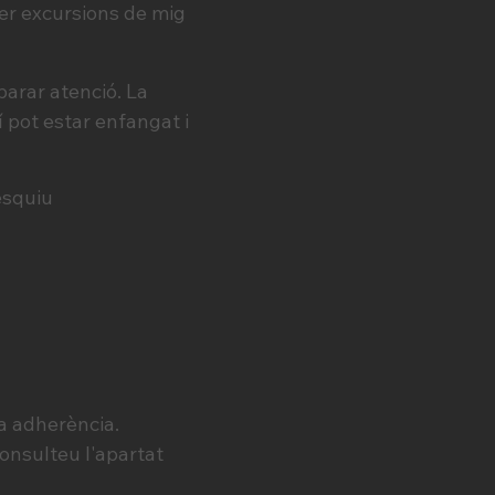
r excursions de mig
parar atenció. La
 pot estar enfangat i
esquiu
a adherència.
consulteu l'apartat