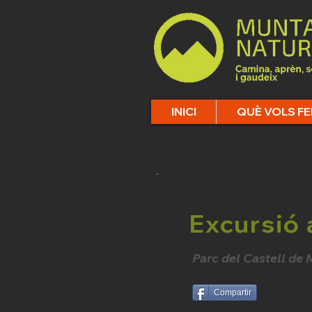
INICI
QUÈ VOLS FE
Excursió 
Parc del Castell de
Compartir