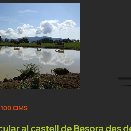
 100 CIMS
cular al castell de Besora des d