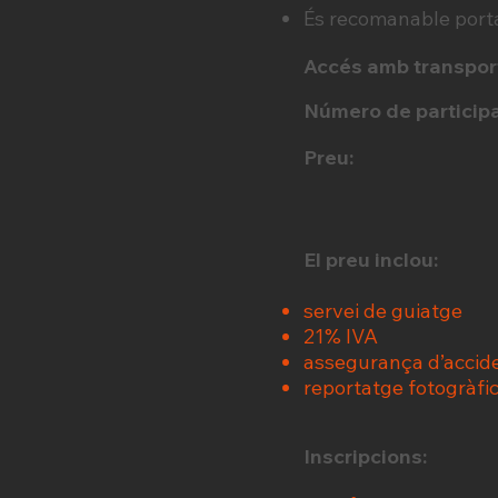
És recomanable porta
Accés amb transpor
Número de participa
Preu:
El preu inclou:
servei de guiatge
21% IVA
assegurança d’accid
reportatge fotogràfi
Inscripcions: