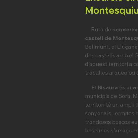
Montesquiu,
Ruta de
senderism
castell de Montesq
Bellmunt, el Lluçanè
dos castells amb el S
d’aquest territori a 
troballes arqueològi
El Bisaura
és una 
municipis de Sora, M
territori té un ampli
senyorials , ermites 
frondosos boscos eur
boscúries s’amaguen h