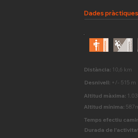
Dades pràctique
Distància:
10,6 km
Desnivell:
+/- 515 m
Altitud màxima:
1.0
Altitud mínima:
587
Temps efectiu cami
Durada de l'activita