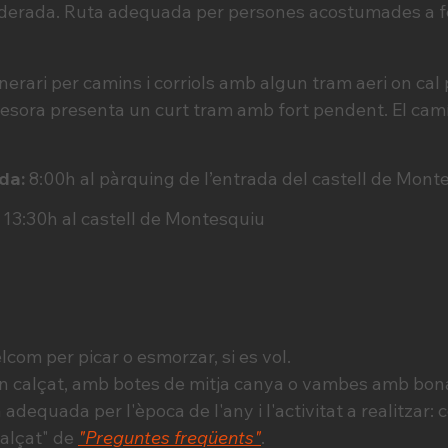
erada. Ruta adequada per persones acostumades a fe
inerari per camins i corriols amb algun tram aeri on cal 
Besora presenta un curt tram amb fort pendent. El camí
ada:
8:00h al pàrquing de l’entrada del castell de Mont
13:30h al castell de Montesquiu
lcom per picar o esmorzar, si es vol.
n calçat, amb botes de mitja canya o vambes amb bon
adequada per l'època de l'any i l'activitat a realitzar: 
calçat" de
"Preguntes freqüents"
.