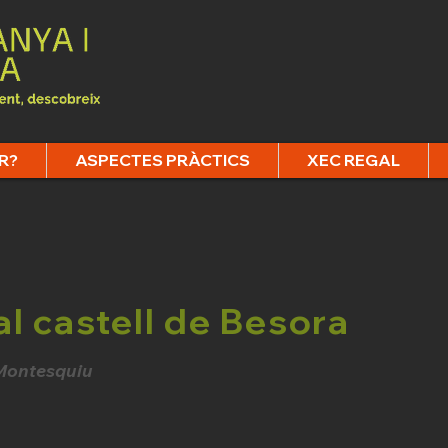
R?
ASPECTES PRÀCTICS
XEC REGAL
al castell de Besora
 Montesquiu