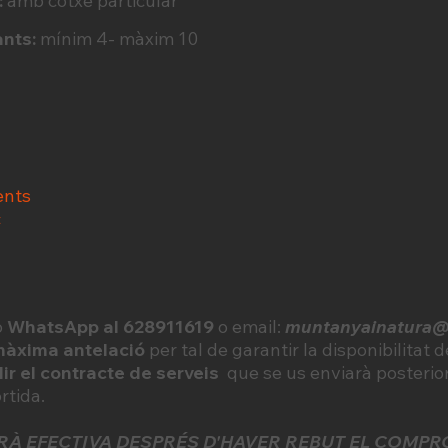
:
amb cotxe particular
ants:
mínim 4- màxim 10
ents
c
o
WhatsApp al 628911619
o email:
muntanyainatura
àxima antelació
per tal de garantir la disponibilitat 
lir el contracte de serveis
que se us enviarà posterio
ortida.
ERÀ EFECTIVA DESPRÉS D'HAVER REBUT EL COMPR