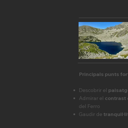
Principals punts fort
Descobrir el
paisatg
Admirar el
contrast 
del Ferro
Gaudir de
tranquil·l