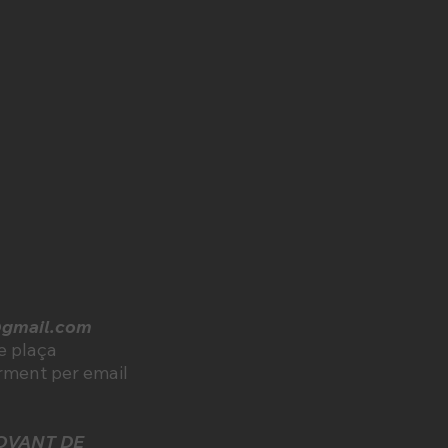
@gmail.com
de plaça
rment per email
OVANT DE