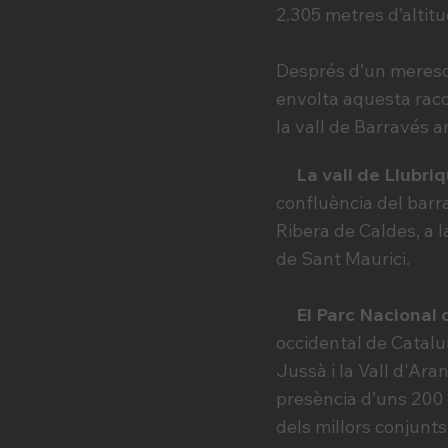
2.305 metres d’altitu
Després d’un merescu
envolta aquesta rac
la vall de Barravés a
La vall de Llubri
confluència del barra
Ribera de Caldes, a l
de Sant Maurici.
El Parc Nacional 
occidental de Catalun
Jussà i la Vall d'Ar
presència d’uns 200 e
dels millors conjunts