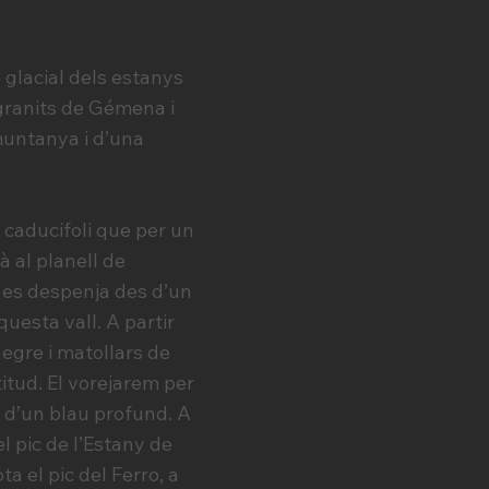
glacial dels estanys
 granits de Gémena i
muntanya i d’una
 caducifoli que per un
 al planell de
e es despenja des d’un
uesta vall. A partir
egre i matollars de
titud. El vorejarem per
, d’un blau profund. A
l pic de l’Estany de
a el pic del Ferro, a