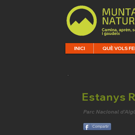
INICI
QUÈ VOLS FE
Estanys 
Parc Nacional d’Aigü
Compartir