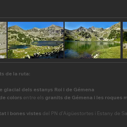
s de la ruta:
e glacial dels estanys Roi i de Gémena
de colors
entre els
granits de Gémena i les roques
itat i bones vistes
del PN d’Aigüestortes i Estany de S