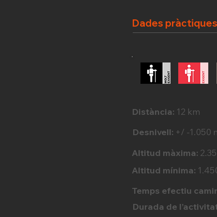
Dades pràctique
Distància:
12 km
Desnivell:
+/ -1.050 
Altitud màxima:
2.3
Altitud mínima:
1.45
Temps efectiu cami
Durada de l’activitat