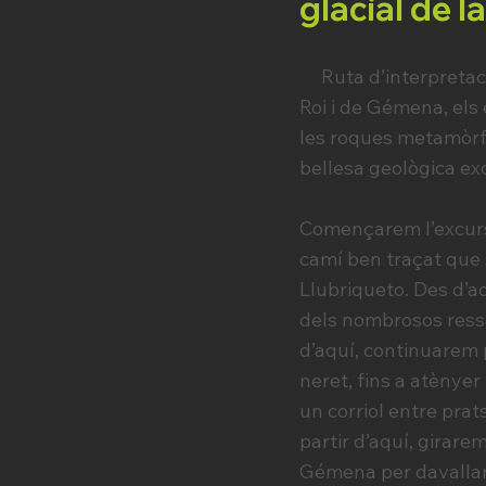
glacial de l
Ruta d’interpretació
Roi i de Gémena, els 
les roques metamòrfi
bellesa geològica ex
Començarem l’excursi
camí ben traçat que 
Llubriqueto. Des d’a
dels nombrosos ressa
d’aquí, continuarem 
neret, fins a atènyer
un corriol entre pra
partir d’aquí, girare
Gémena per davallar c