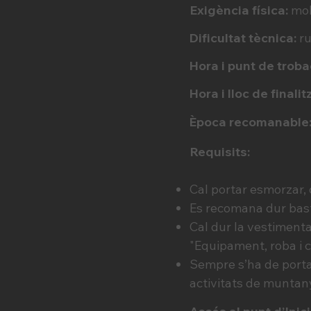
Exigència física:
molt
Dificultat tècnica:
ru
Hora i punt de trob
Hora i lloc de finalit
Època recomanable
Requisits:
Cal portar esmorzar, d
Es recomana dur bast
Cal dur la vestimenta 
"Equipament, roba i 
Sempre s’ha de portar
activitats de muntan