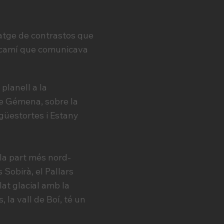
atge de contrastos que
c camí que comunicava
planell a la
 de Gémena, sobre la
Aigüestortes i Estany
 la part més nord-
 Sobirà, el Pallars
at glacial amb la
 la vall de Boí, té un