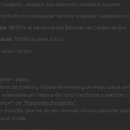
 exigent - exigent, pel desnivell notable a superar.
ta d’alta muntanya per terreny irregular i pendents p
ada:
08:00 h al pàrquing del Balneari de Caldes de Boí
zació:
15:00h al punt d’inici
:
estiu i tardor
inar i aigua.
ons de trekking i botes de trekking de mitja canya a
adequada per l'època de l'any i l'activitat a realitzar: 
calçat" de
"Preguntes freqüents"
.
 motxilla, que ha de ser còmoda i d’una capacitat aprox
ya d'un dia.