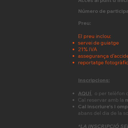
Accés al punt d’Inici
Número de particip
Preu:
El preu inclou:
servei de guiatge
21% IVA
assegurança d’accid
reportatge fotogràfi
Inscripcions:
AQUÍ
, o per telèfon 
Cal reservar amb la
m
Cal inscriure's i omp
abans del dia de la s
*LA INSCRIPCIÓ S