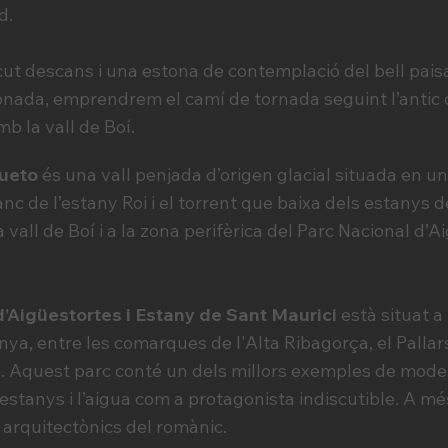
d.
t descans i una estona de contemplació del bell pais
onada, emprendrem el camí de tornada seguint l’anti
mb la vall de Boí.
queto
és una vall penjada d’origen glacial situada en un 
nc de l’estany Roi i el torrent que baixa dels estanys
a vall de Boí i a la zona perifèrica del Parc Nacional d’
d’Aigüestortes i Estany de Sant Maurici
està situat a
ya, entre les comarques de l'Alta Ribagorça, el Pallars
an. Aquest parc conté un dels millors exemples de model
stanys i l’aigua com a protagonista indiscutible. A més,
 arquitectònics del romànic.