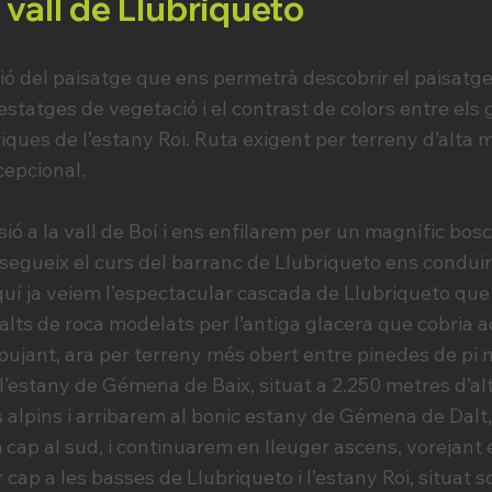
a vall de Llubriqueto
 del paisatge que ens permetrà descobrir el paisatge 
estatges de vegetació i el contrast de colors entre els
ques de l’estany Roi. Ruta exigent per terreny d’alta 
cepcional.
ó a la vall de Boí i ens enfilarem per un magnífic bosc
segueix el curs del barranc de Llubriqueto ens conduirà
quí ja veiem l’espectacular cascada de Llubriqueto qu
lts de roca modelats per l’antiga glacera que cobria aq
pujant, ara per terreny més obert entre pinedes de pi n
 l’estany de Gémena de Baix, situat a 2.250 metres d’al
ts alpins i arribarem al bonic estany de Gémena de Dalt
m cap al sud, i continuarem en lleuger ascens, vorejant e
ap a les basses de Llubriqueto i l’estany Roi, situat sot