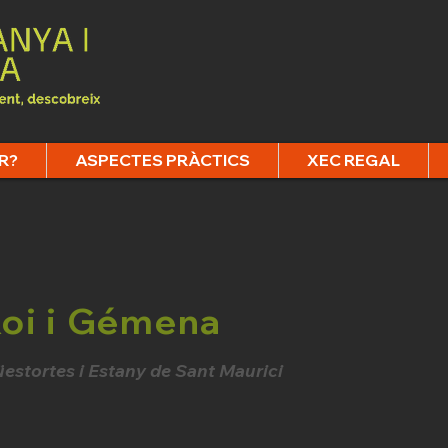
R?
ASPECTES PRÀCTICS
XEC REGAL
Roi i Gémena
estortes i Estany de Sant Maurici