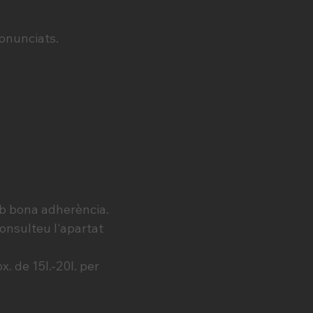
ronunciats.
mb bona adherència.
consulteu l'apartat
. de 15l.-20l. per