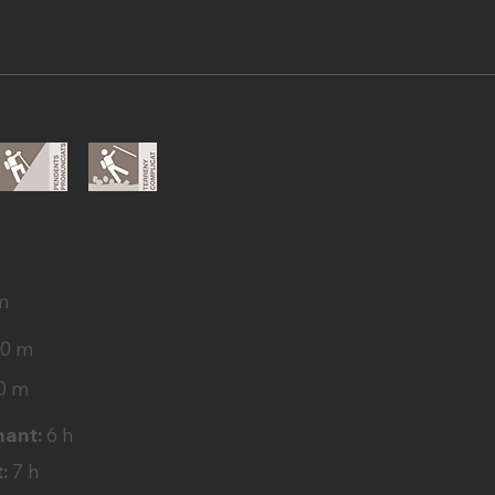
s
m
50 m
0 m
nant:
6 h
:
7 h