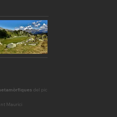
 metamòrfiques
del pic
ant Maurici