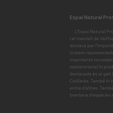
Espai Natural Prot
L’Espai Natural Prote
i el mantell de Vallf
destaca per l’importa
trobem representades
importants rouredes i 
septentrional hi pre
destacada és el gall f
Catllaràs. També hi tr
entre d’altres. També
trentena d’espècies d