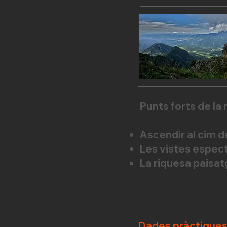
Punts forts de la 
Ascendir al cim 
Les vistes espect
La riquesa paisatg
Dades pràctique