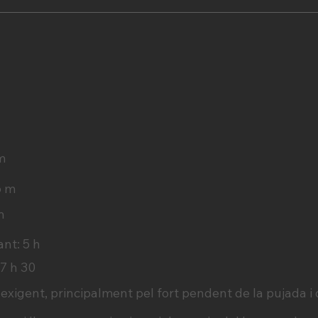
 m
6 m
m
nt: 5 h
 7 h 30
t exigent, principalment pel fort pendent de la pujada i