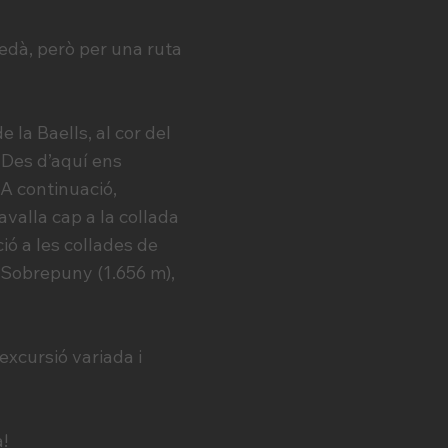
dà, però per una ruta
 la Baells, al cor del
. Des d’aquí ens
 A continuació,
valla cap a la collada
ió a les collades de
l Sobrepuny (1.656 m),
excursió variada i
!