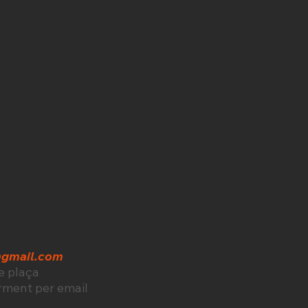
@gmail.com
de plaça
rment per email