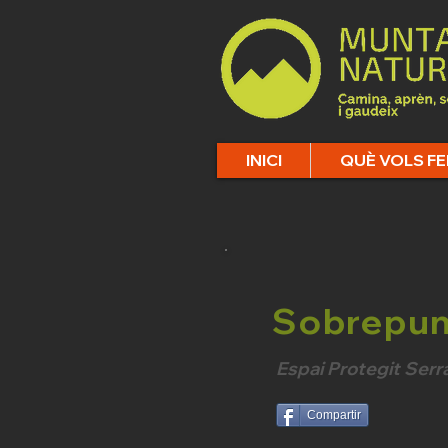
INICI
QUÈ VOLS FE
Sobrepun
Espai Protegit Serr
Compartir