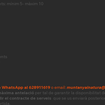
nts: mínim 5- màxim 10
ents
c
o
WhatsApp al 628911619
o email:
muntanyainatura
àxima antelació
per tal de garantir la disponibilitat 
lir el contracte de serveis
que se us enviarà posterio
ortida.