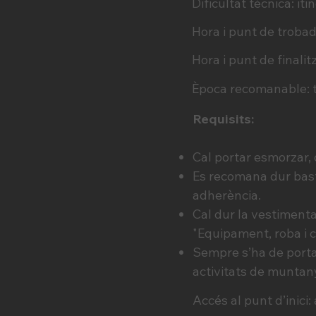
Dificultat tècnica: it
Hora i punt de trobad
Hora i punt de finalitz
Època recomanable: ta
Requisits:
Cal portar esmorzar, d
Es recomana dur bast
adherència.
Cal dur la vestimenta 
"Equipament, roba i 
Sempre s’ha de portar
activitats de muntan
Accés al punt d’inici: