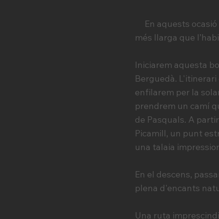
En aquests ocasió u
més llarga que l’habi
Iniciarem aquesta bon
Berguedà. L'itinerari
enfilarem per la sola
prendrem un camí que
de Pasquals. A parti
Picamill, un punt es
una talaia impressio
En el descens, passar
plena d'encants natur
Una ruta imprescindi