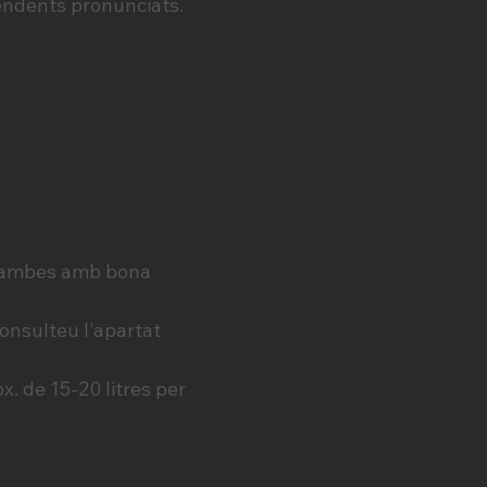
 pendents pronunciats.
o vambes amb bona
consulteu l'apartat
. de 15-20 litres per