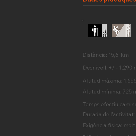
Distància: 15,6 km
Desnivell: +/ - 1.290
Altitud màxima: 1.65
Altitud mínima: 725 
Temps efectiu camina
Durada de l’activitat:
Exigència física: mol