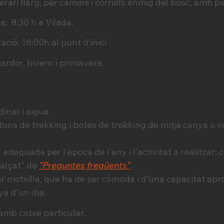
inerari llarg, per camins i corriols enmig del bosc, amb
a: 8:30 h a Vilada.
ació: 16:00h al punt d’inici
rdor, hivern i primavera.
inar i aigua.
ons de trekking i botes de trekking de mitja canya 
adequada per l'època de l'any i l'activitat a realitzar: 
calçat" de
"Preguntes freqüents"
.
 motxilla, que ha de ser còmoda i d’una capacitat aprox
ya d'un dia.
 amb cotxe particular.