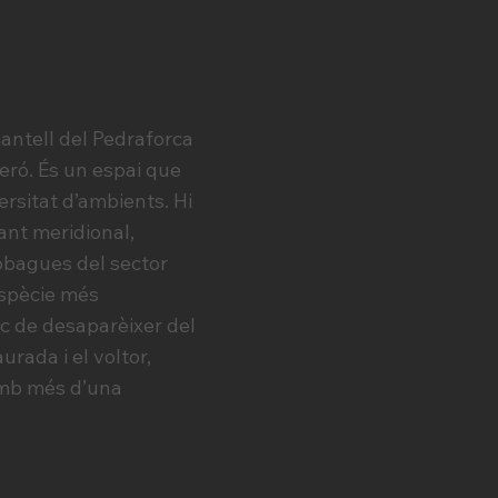
mantell del Pedraforca
xeró. És un espai que
ersitat d’ambients. Hi
ant meridional,
s obagues del sector
espècie més
isc de desaparèixer del
urada i el voltor,
 amb més d’una