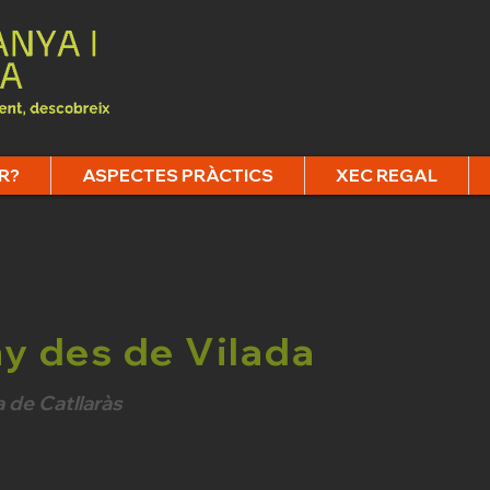
R?
ASPECTES PRÀCTICS
XEC REGAL
y des de Vilada
a de Catllaràs