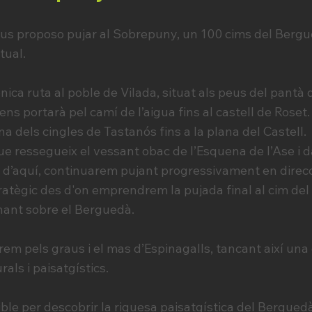
s proposo pujar al Sobrepuny, un 100 cims del Bergue
tual.
ica ruta al poble de Vilada, situat als peus del pantà de
 ens portarà pel camí de l’aigua fins al castell de Roset
na dels cingles de Tastanós fins a la plana del Castell.
 ressegueix el vessant obac de l’Esquena de l’Ase i da
r d’aquí, continuarem pujant progressivament en direcc
tratègic des d'on emprendrem la pujada final al cim de
nant sobre el Berguedà.
em pels graus i el mas d’Espinagalls, tancant així una 
als i paisatgístics.
ble per descobrir la riquesa paisatgística del Berguedà