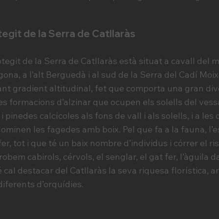
egit de la Serra de Catllaràs
git de la Serra de Catllaràs està situat a cavall del 
ogona, a l’alt Berguedà i al sud de la Serra del Cadí Moi
nt gradient altitudinal, fet que comporta una gran div
 formacions d’alzinar que ocupen els solells del vess
pinedes calcícoles als fons de vall i als solells, i a le
dominen les fagedes amb boix. Pel que fa a la fauna, l’
er, tot i que té un baix nombre d’individus i córrer el r
obem cabirols, cérvols, el senglar, el gat fer, l’àguila da
 cal destacar del Catllaràs la seva riquesa florística,
iferents d’orquídies.