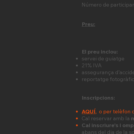
Número de participa
Preu:
El preu inclou:
servei de guiatge
21% IVA
assegurança d’accid
reportatge fotogràfi
Inscripcions:
AQUÍ
, o per telèfon 
Cal reservar amb la
m
Cal inscriure's i omp
abans del dia de la s